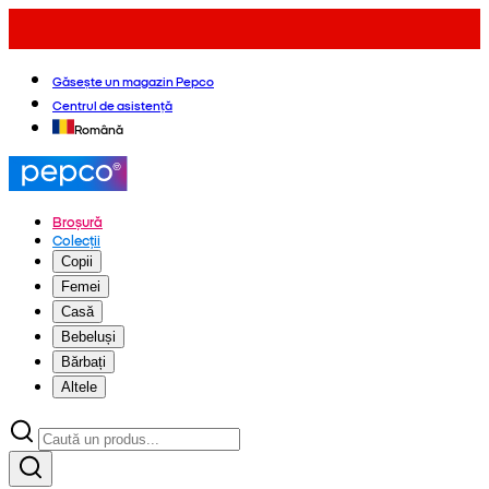
Găsește un magazin Pepco
Centrul de asistență
Română
Broșură
Colecții
Copii
Femei
Casă
Bebeluși
Bărbați
Altele