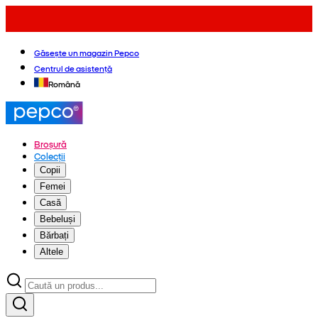
Găsește un magazin Pepco
Centrul de asistență
Română
Broșură
Colecții
Copii
Femei
Casă
Bebeluși
Bărbați
Altele