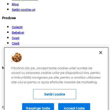
Blog
Setări cookie-uri
Produse
Colecții
Bebeluși
Copii
Casă
Femei
Bărbați
Altele
Ne găsești și pe:
Făcând clic pe „Accept toate cookie-urile”, sunteți de
acord cu stocarea cookie-urilor pe dispozitivul dvs. pentru
a îmbunătăți navigarea pe site, pentru a analiza utilizarea
site-ului și pentru a ajuta eforturile noastre de marketing.
Setări cookie
Copyright © 2026 Pepco. Toate drepturile rezervate.
Respinge toate
Accept toate