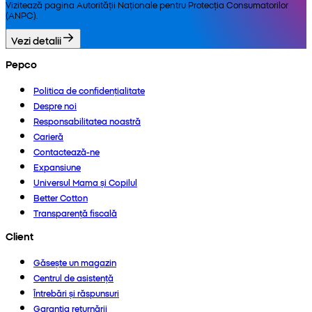
Vizitează pagina Autorității Naționale pentru Protecția Consumatorilor
(ANPC).
Vezi detalii
Pepco
Politica de confidențialitate
Despre noi
Responsabilitatea noastră
Carieră
Contactează-ne
Expansiune
Universul Mama și Copilul
Better Cotton
Transparență fiscală
Client
Găsește un magazin
Centrul de asistență
Întrebări și răspunsuri
Garanția returnării