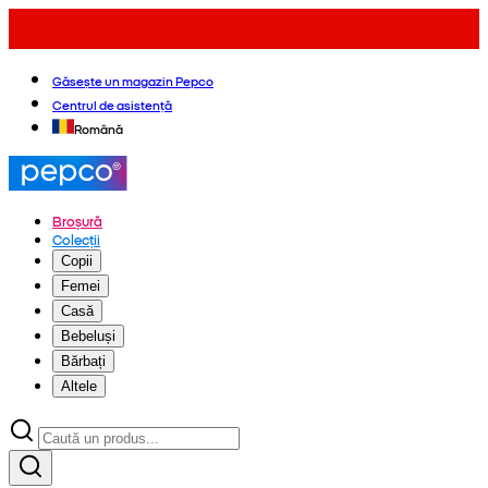
Găsește un magazin Pepco
Centrul de asistență
Română
Broșură
Colecții
Copii
Femei
Casă
Bebeluși
Bărbați
Altele