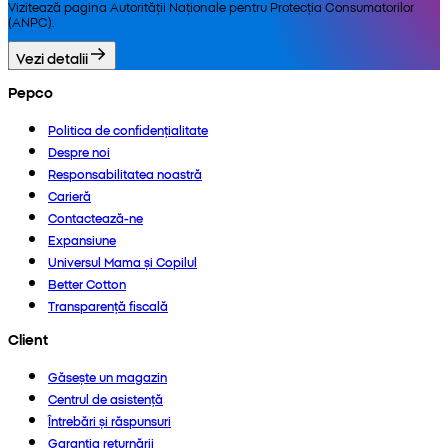
Vizitează pagina Autorității Naționale pentru Protecția Consumatorilor
(ANPC).
Vezi detalii
Pepco
Politica de confidențialitate
Despre noi
Responsabilitatea noastră
Carieră
Contactează-ne
Expansiune
Universul Mama și Copilul
Better Cotton
Transparență fiscală
Client
Găsește un magazin
Centrul de asistență
Întrebări și răspunsuri
Garanția returnării