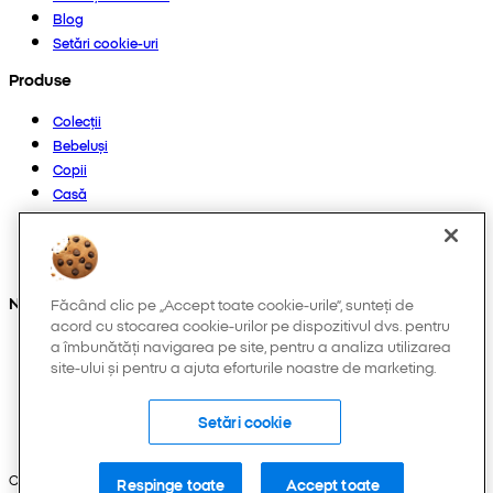
Blog
Setări cookie-uri
Produse
Colecții
Bebeluși
Copii
Casă
Femei
Bărbați
Altele
Ne găsești și pe:
Făcând clic pe „Accept toate cookie-urile”, sunteți de
acord cu stocarea cookie-urilor pe dispozitivul dvs. pentru
a îmbunătăți navigarea pe site, pentru a analiza utilizarea
site-ului și pentru a ajuta eforturile noastre de marketing.
Setări cookie
Copyright © 2026 Pepco. Toate drepturile rezervate.
Respinge toate
Accept toate