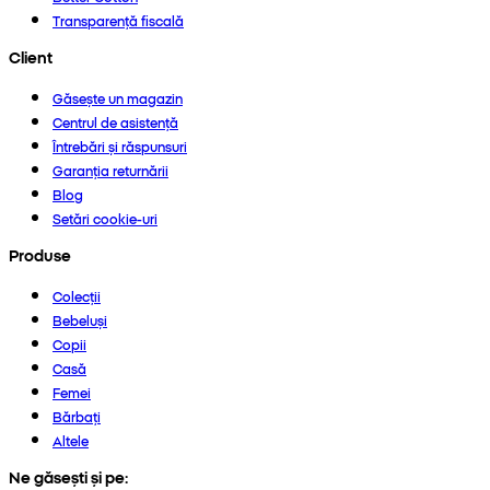
Transparență fiscală
Client
Găsește un magazin
Centrul de asistență
Întrebări și răspunsuri
Garanția returnării
Blog
Setări cookie-uri
Produse
Colecții
Bebeluși
Copii
Casă
Femei
Bărbați
Altele
Ne găsești și pe: