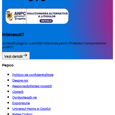
Interesat?
Vizitează pagina Autorității Naționale pentru Protecția Consumatorilor
(ANPC).
Vezi detalii
Pepco
Politica de confidențialitate
Despre noi
Responsabilitatea noastră
Carieră
Contactează-ne
Expansiune
Universul Mama și Copilul
Better Cotton