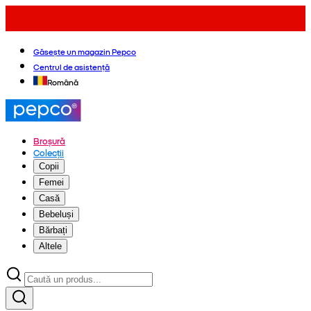
Găsește un magazin Pepco
Centrul de asistență
Română
Broșură
Colecții
Copii
Femei
Casă
Bebeluși
Bărbați
Altele