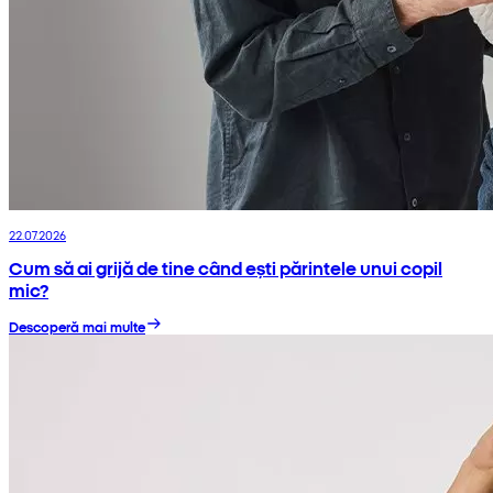
22.07.2026
Cum să ai grijă de tine când ești părintele unui copil
mic?
Descoperă mai multe