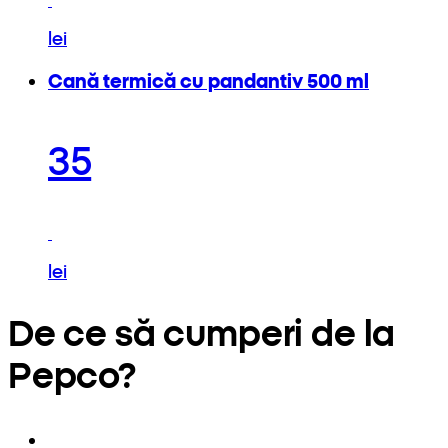
lei
Cană termică cu pandantiv 500 ml
35
lei
De ce să cumperi de la
Pepco?