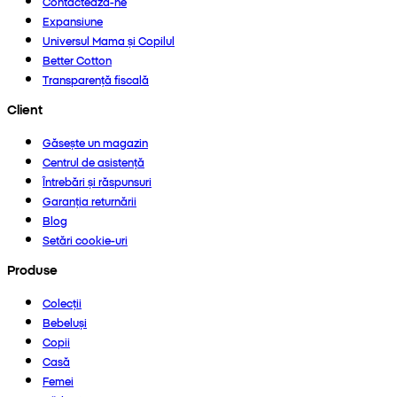
Contactează-ne
Expansiune
Universul Mama și Copilul
Better Cotton
Transparență fiscală
Client
Găsește un magazin
Centrul de asistență
Întrebări și răspunsuri
Garanția returnării
Blog
Setări cookie-uri
Produse
Colecții
Bebeluși
Copii
Casă
Femei