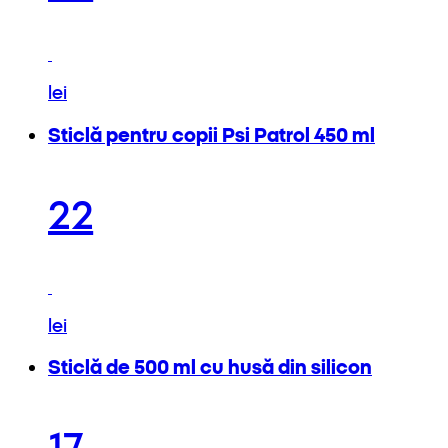
lei
Sticlă pentru copii Psi Patrol 450 ml
22
lei
Sticlă de 500 ml cu husă din silicon
17