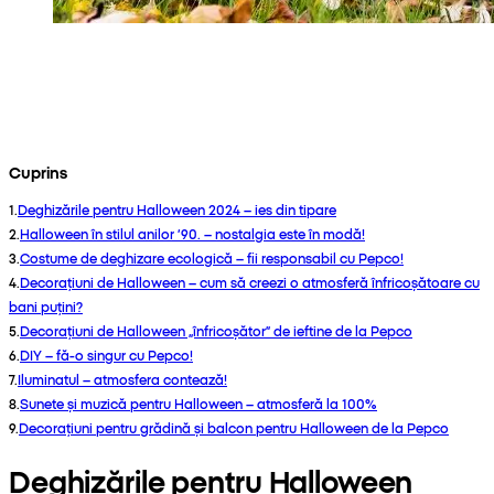
Cuprins
1
.
Deghizările pentru Halloween 2024 – ies din tipare
2
.
Halloween în stilul anilor ’90. – nostalgia este în modă!
3
.
Costume de deghizare ecologică – fii responsabil cu Pepco!
4
.
Decorațiuni de Halloween – cum să creezi o atmosferă înfricoșătoare cu
bani puțini?
5
.
Decorațiuni de Halloween „înfricoșător” de ieftine de la Pepco
6
.
DIY – fă-o singur cu Pepco!
7
.
Iluminatul – atmosfera contează!
8
.
Sunete și muzică pentru Halloween – atmosferă la 100%
9
.
Decorațiuni pentru grădină și balcon pentru Halloween de la Pepco
Deghizările pentru Halloween