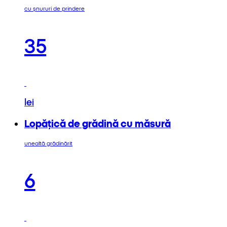
cu șnururi de prindere
35
lei
Lopățică de grădină cu măsură
unealtă grădinărit
6