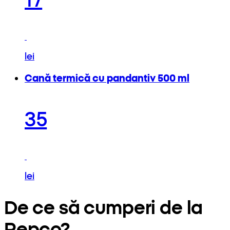
lei
Cană termică cu pandantiv 500 ml
35
lei
De ce să cumperi de la
Pepco?