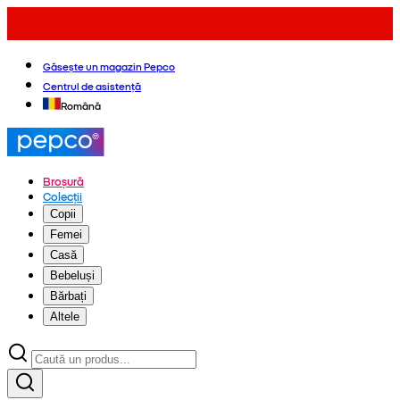
Găsește un magazin Pepco
Centrul de asistență
Română
Broșură
Colecții
Copii
Femei
Casă
Bebeluși
Bărbați
Altele