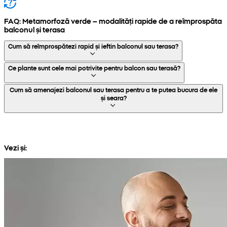
FAQ: Metamorfoză verde – modalități rapide de a reîmprospăta
balconul și terasa
Cum să reîmprospătezi rapid și ieftin balconul sau terasa?
Ce plante sunt cele mai potrivite pentru balcon sau terasă?
Cum să amenajezi balconul sau terasa pentru a te putea bucura de ele
și seara?
Vezi și: