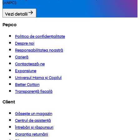
(ANPC).
Vezi detalii
Pepco
Politica de confidențialitate
Despre noi
Responsabilitatea noastră
Carieră
Contactează-ne
Expansiune
Universul Mama și Copilul
Better Cotton
Transparență fiscală
Client
Găsește un magazin
Centrul de asistență
Întrebări și răspunsuri
Garanția returnării