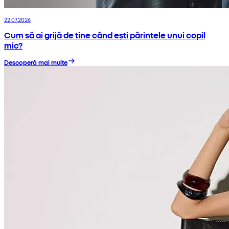
22.07.2026
Cum să ai grijă de tine când ești părintele unui copil
mic?
Descoperă mai multe