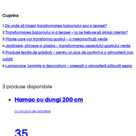
Cuprins
1
.
De unde să începi transformarea balconului sau a terasei?
2
.
Transformarea balconului și a terasei – la ce trebuie să atragi atenția?
3
.
Plante care vor transforma spațiul – o metamorfoză verde
4
.
Jardiniere, ghivece și glastre – transformarea aspectului spațiului verde
5
.
Produse textile de grădină – pentru un plus de confort și o atmosferă mai
caldă
6
.
Lampioane, luminițe și decorațiuni – creează o atmosferă plăcută seara
3 produse disponibile
Hamac cu dungi 200 cm
cu șnururi de prindere
35