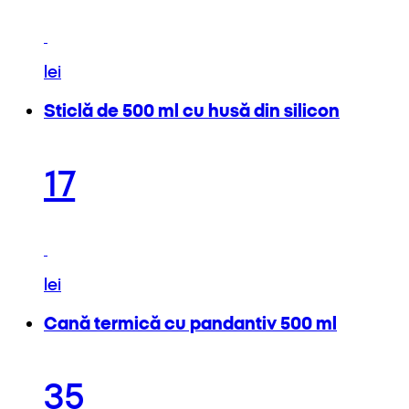
lei
Sticlă de 500 ml cu husă din silicon
17
lei
Cană termică cu pandantiv 500 ml
35