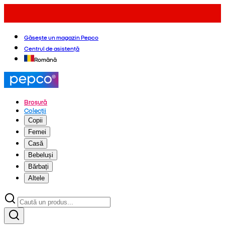
Găsește un magazin Pepco
Centrul de asistență
Română
Broșură
Colecții
Copii
Femei
Casă
Bebeluși
Bărbați
Altele