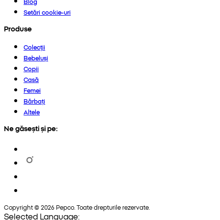
Blog
Setări cookie-uri
Produse
Colecții
Bebeluși
Copii
Casă
Femei
Bărbați
Altele
Ne găsești și pe:
Copyright © 2026 Pepco. Toate drepturile rezervate.
Selected Language: