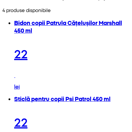
4 produse disponibile
Bidon copii Patrula Cățelușilor Marshall
450 ml
22
lei
Sticlă pentru copii Psi Patrol 450 ml
22