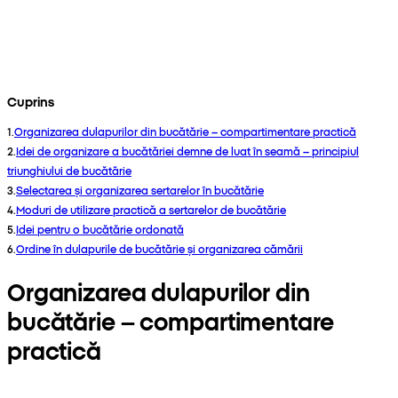
Cuprins
1
.
Organizarea dulapurilor din bucătărie – compartimentare practică
2
.
Idei de organizare a bucătăriei demne de luat în seamă – principiul
triunghiului de bucătărie
3
.
Selectarea și organizarea sertarelor în bucătărie
4
.
Moduri de utilizare practică a sertarelor de bucătărie
5
.
Idei pentru o bucătărie ordonată
6
.
Ordine în dulapurile de bucătărie și organizarea cămării
Organizarea dulapurilor din
bucătărie – compartimentare
practică