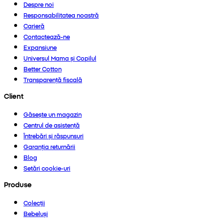
Despre noi
Responsabilitatea noastră
Carieră
Contactează-ne
Expansiune
Universul Mama și Copilul
Better Cotton
Transparență fiscală
Client
Găsește un magazin
Centrul de asistență
Întrebări și răspunsuri
Garanția returnării
Blog
Setări cookie-uri
Produse
Colecții
Bebeluși