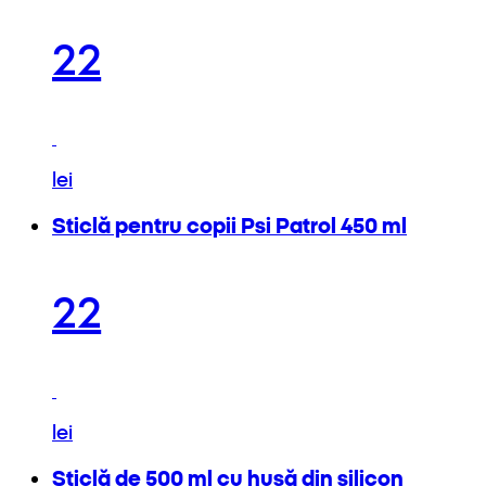
22
lei
Sticlă pentru copii Psi Patrol 450 ml
22
lei
Sticlă de 500 ml cu husă din silicon