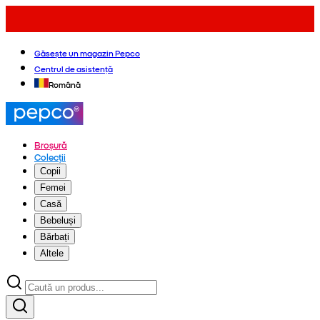
Găsește un magazin Pepco
Centrul de asistență
Română
Broșură
Colecții
Copii
Femei
Casă
Bebeluși
Bărbați
Altele