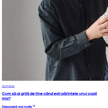
22.07.2026
Cum să ai grijă de tine când ești părintele unui copil
mic?
Descoperă mai multe