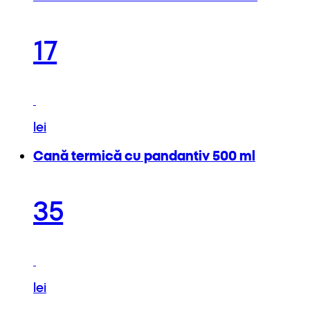
17
lei
Cană termică cu pandantiv 500 ml
35
lei