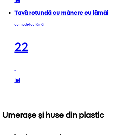
Tavă rotundă cu mânere cu lămâi
cu model cu lămâi
22
lei
Umerașe și huse din plastic