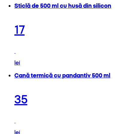
Sticlă de 500 ml cu husă din silicon
17
lei
Cană termică cu pandantiv 500 ml
35
lei