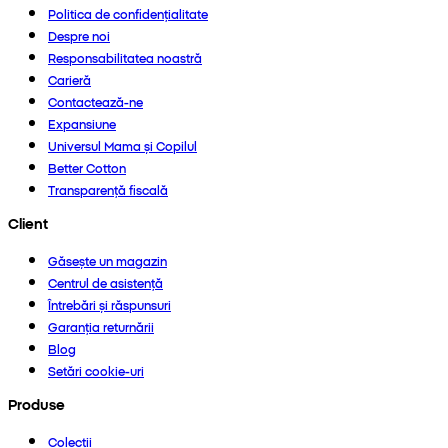
Politica de confidențialitate
Despre noi
Responsabilitatea noastră
Carieră
Contactează-ne
Expansiune
Universul Mama și Copilul
Better Cotton
Transparență fiscală
Client
Găsește un magazin
Centrul de asistență
Întrebări și răspunsuri
Garanția returnării
Blog
Setări cookie-uri
Produse
Colecții