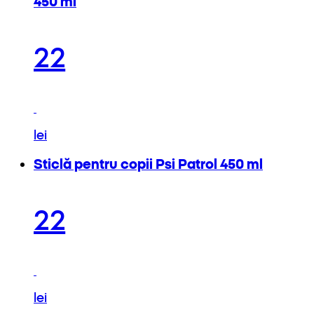
450 ml
22
lei
Sticlă pentru copii Psi Patrol 450 ml
22
lei