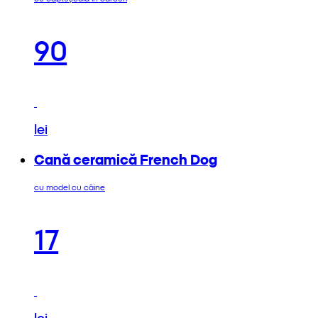
90
lei
Cană ceramică French Dog
cu model cu câine
17
lei