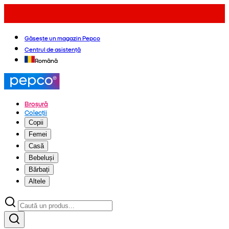
Găsește un magazin Pepco
Centrul de asistență
Română
Broșură
Colecții
Copii
Femei
Casă
Bebeluși
Bărbați
Altele