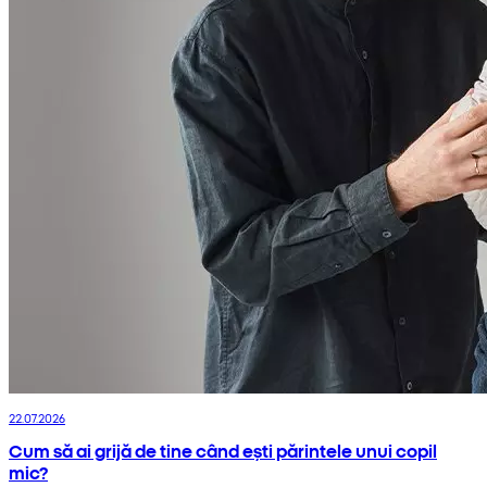
22.07.2026
Cum să ai grijă de tine când ești părintele unui copil
mic?