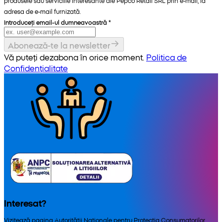
produsele sau serviciile interesante ale Pepco Retail SRL prin e-mail, la
adresa de e-mail furnizată.
Introduceți email-ul dumneavoastră
*
Abonează-te la newsletter
Vă puteți dezabona în orice moment.
Politica de
Confidențialitate
Interesat?
Vizitează pagina Autorității Naționale pentru Protecția Consumatorilor