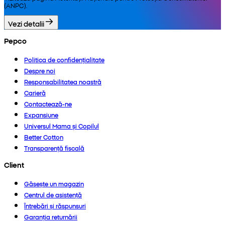
(ANPC).
Vezi detalii
Pepco
Politica de confidențialitate
Despre noi
Responsabilitatea noastră
Carieră
Contactează-ne
Expansiune
Universul Mama și Copilul
Better Cotton
Transparență fiscală
Client
Găsește un magazin
Centrul de asistență
Întrebări și răspunsuri
Garanția returnării