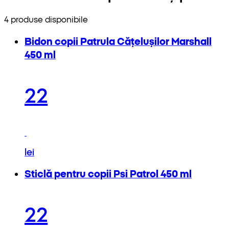
4 produse disponibile
Bidon copii Patrula Cățelușilor Marshall
450 ml
22
lei
Sticlă pentru copii Psi Patrol 450 ml
22