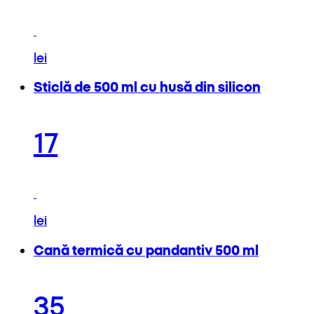
lei
Sticlă de 500 ml cu husă din silicon
17
lei
Cană termică cu pandantiv 500 ml
35