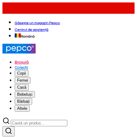
Găsește un magazin Pepco
Centrul de asistență
Română
Broșură
Colecții
Copii
Femei
Casă
Bebeluși
Bărbați
Altele