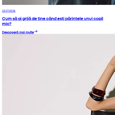
22.07.2026
Cum să ai grijă de tine când ești părintele unui copil
mic?
Descoperă mai multe