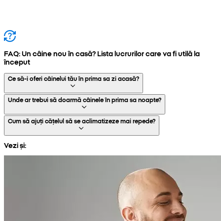
FAQ: Un câine nou în casă? Lista lucrurilor care va fi utilă la
început
Ce să-i oferi câinelui tău în prima sa zi acasă?
Unde ar trebui să doarmă câinele în prima sa noapte?
Cum să ajuți cățelul să se aclimatizeze mai repede?
Vezi și: