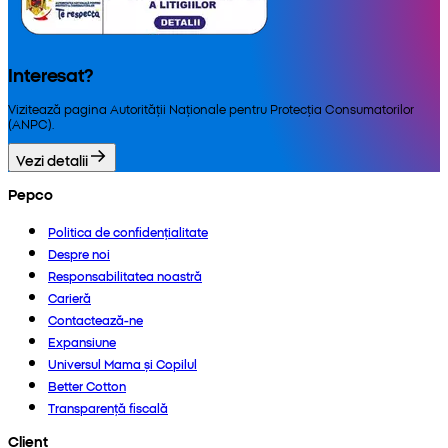
Interesat?
Vizitează pagina Autorității Naționale pentru Protecția Consumatorilor
(ANPC).
Vezi detalii
Pepco
Politica de confidențialitate
Despre noi
Responsabilitatea noastră
Carieră
Contactează-ne
Expansiune
Universul Mama și Copilul
Better Cotton
Transparență fiscală
Client