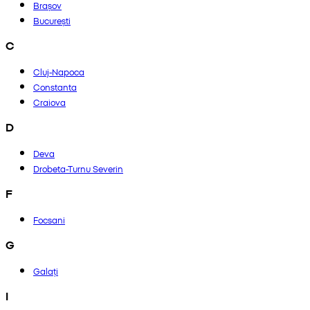
Brașov
București
C
Cluj-Napoca
Constanta
Craiova
D
Deva
Drobeta-Turnu Severin
F
Focsani
G
Galați
I