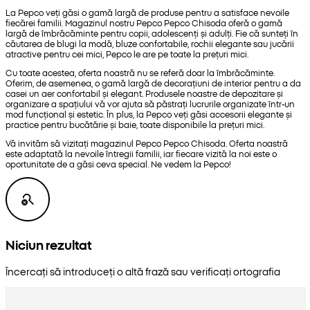
La Pepco veți găsi o gamă largă de produse pentru a satisface nevoile
fiecărei familii. Magazinul nostru Pepco Pepco Chisoda oferă o gamă
largă de îmbrăcăminte pentru copii, adolescenți și adulți. Fie că sunteți în
căutarea de blugi la modă, bluze confortabile, rochii elegante sau jucării
atractive pentru cei mici, Pepco le are pe toate la prețuri mici.
Cu toate acestea, oferta noastră nu se referă doar la îmbrăcăminte.
Oferim, de asemenea, o gamă largă de decorațiuni de interior pentru a da
casei un aer confortabil și elegant. Produsele noastre de depozitare și
organizare a spațiului vă vor ajuta să păstrați lucrurile organizate într-un
mod funcțional și estetic. În plus, la Pepco veți găsi accesorii elegante și
practice pentru bucătărie și baie, toate disponibile la prețuri mici.
Vă invităm să vizitați magazinul Pepco Pepco Chisoda. Oferta noastră
este adaptată la nevoile întregii familii, iar fiecare vizită la noi este o
oportunitate de a găsi ceva special. Ne vedem la Pepco!
Niciun rezultat
Încercați să introduceți o altă frază sau verificați ortografia