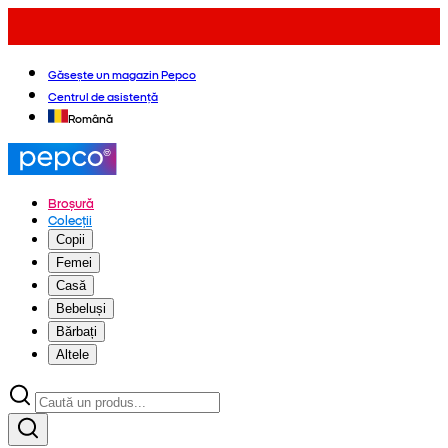
Găsește un magazin Pepco
Centrul de asistență
Română
Broșură
Colecții
Copii
Femei
Casă
Bebeluși
Bărbați
Altele