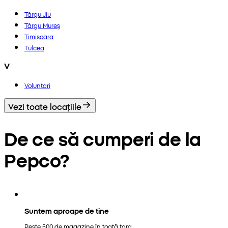
Târgu Jiu
Târgu Mureș
Timișoara
Tulcea
V
Voluntari
Vezi toate locațiile
De ce să cumperi de la
Pepco?
Suntem aproape de tine
Peste 500 de magazine în toată țara.