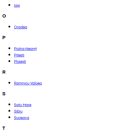
Iași
O
Oradea
P
Piatra-Neamț
Pitesti
Ploiești
R
Ramnicu Valcea
S
Satu Mare
Sibiu
Suceava
T