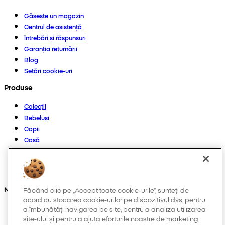
Găsește un magazin
Centrul de asistență
Întrebări și răspunsuri
Garanția returnării
Blog
Setări cookie-uri
Produse
Colecții
Bebeluși
Copii
Casă
Femei
Bărbați
Altele
Ne găsești și pe:
Făcând clic pe „Accept toate cookie-urile”, sunteți de
acord cu stocarea cookie-urilor pe dispozitivul dvs. pentru
a îmbunătăți navigarea pe site, pentru a analiza utilizarea
site-ului și pentru a ajuta eforturile noastre de marketing.