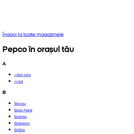
Niciun rezultat
Încercați să introduceți o altă frază sau verificați ortografia
Înapoi la toate magazinele
Pepco în orașul tău
A
Alba Iulia
Arad
B
Bacau
Baia Mare
Bistrita
Botoșani
Brăila