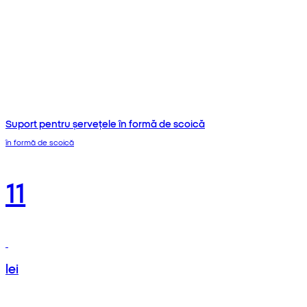
Suport pentru șervețele în formă de scoică
în formă de scoică
11
lei