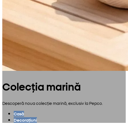
Colecția marină
Descoperă noua colecție marină, exclusiv la Pepco.
Casă
Decorațiuni