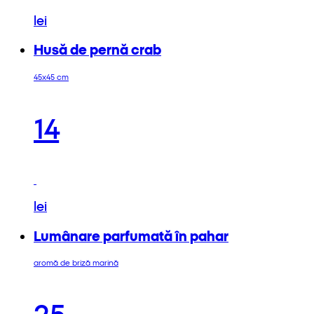
lei
Husă de pernă crab
45x45 cm
14
lei
Lumânare parfumată în pahar
aromă de briză marină
25