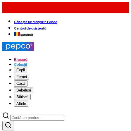
Găsește un magazin Pepco
Centrul de asistență
Română
Broșură
Colecții
Copii
Femei
Casă
Bebeluși
Bărbați
Altele