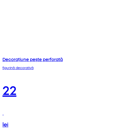
Decorațiune pește perforată
figurină decorativă
22
lei