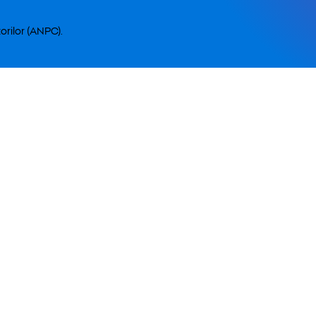
orilor (ANPC).