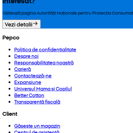
Interesat?
Vizitează pagina Autorității Naționale pentru Protecția Consumat
Vezi detalii
Pepco
Politica de confidențialitate
Despre noi
Responsabilitatea noastră
Carieră
Contactează-ne
Expansiune
Universul Mama și Copilul
Better Cotton
Transparență fiscală
Client
Găsește un magazin
Centrul de asistență