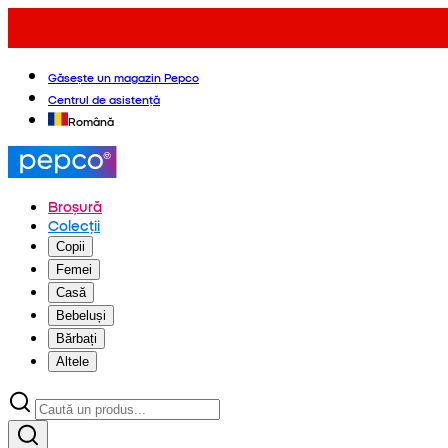
Găsește un magazin Pepco
Centrul de asistență
Română
Broșură
Colecții
Copii
Femei
Casă
Bebeluși
Bărbați
Altele