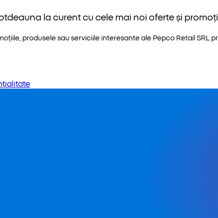
otdeauna la curent cu cele mai noi oferte și promoții
iile, produsele sau serviciile interesante ale Pepco Retail SRL pri
țialitate