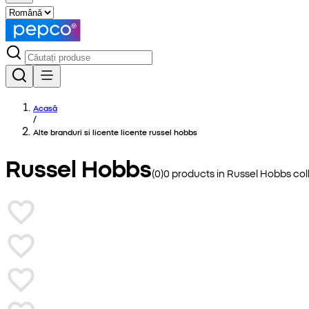
Acasă
/
Alte branduri si licente licente russel hobbs
Russel Hobbs
(
0
)
0
products in
Russel Hobbs
col