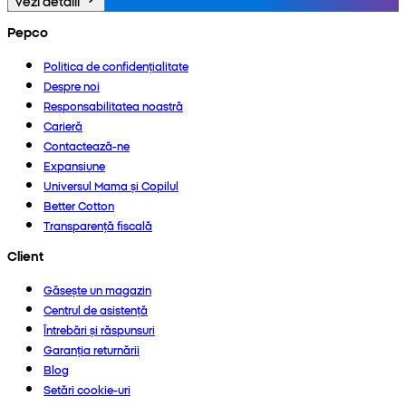
Vezi detalii
Pepco
Politica de confidențialitate
Despre noi
Responsabilitatea noastră
Carieră
Contactează-ne
Expansiune
Universul Mama și Copilul
Better Cotton
Transparență fiscală
Client
Găsește un magazin
Centrul de asistență
Întrebări și răspunsuri
Garanția returnării
Blog
Setări cookie-uri