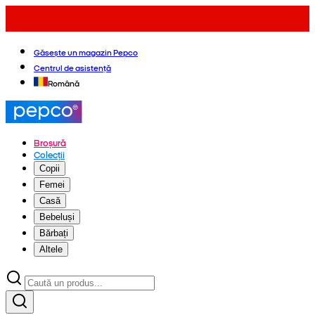
Găsește un magazin Pepco
Centrul de asistență
Română
Broșură
Colecții
Copii
Femei
Casă
Bebeluși
Bărbați
Altele