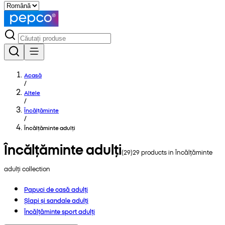
Acasă
/
Altele
/
Încălțăminte
/
Încălțăminte adulți
Încălțăminte adulți
(
29
)
29
products in
Încălțăminte
adulți
collection
Papuci de casă adulți
Șlapi și sandale adulți
Încălțăminte sport adulți