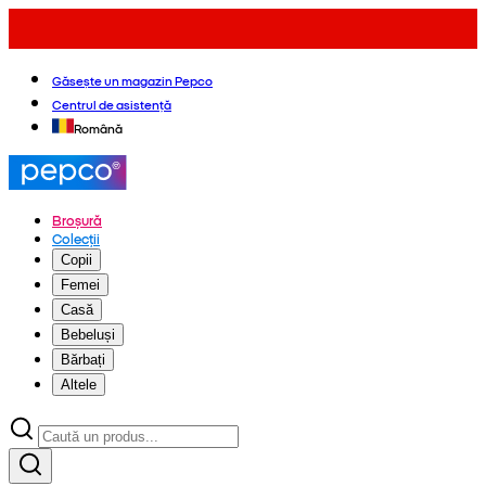
Găsește un magazin Pepco
Centrul de asistență
Română
Broșură
Colecții
Copii
Femei
Casă
Bebeluși
Bărbați
Altele