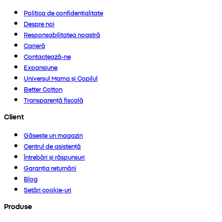
Politica de confidențialitate
Despre noi
Responsabilitatea noastră
Carieră
Contactează-ne
Expansiune
Universul Mama și Copilul
Better Cotton
Transparență fiscală
Client
Găsește un magazin
Centrul de asistență
Întrebări și răspunsuri
Garanția returnării
Blog
Setări cookie-uri
Produse