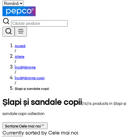
Acasă
/
Altele
/
Încălțăminte
/
Încălțăminte copii
/
Șlapi și sandale copii
Șlapi și sandale copii
(
14
)
14
products in
Șlapi și
sandale copii
collection
Sortare
:
Cele mai noi
Currently sorted by Cele mai noi