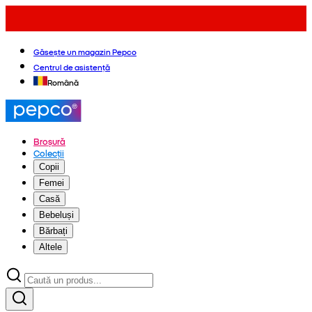
Găsește un magazin Pepco
Centrul de asistență
Română
Broșură
Colecții
Copii
Femei
Casă
Bebeluși
Bărbați
Altele