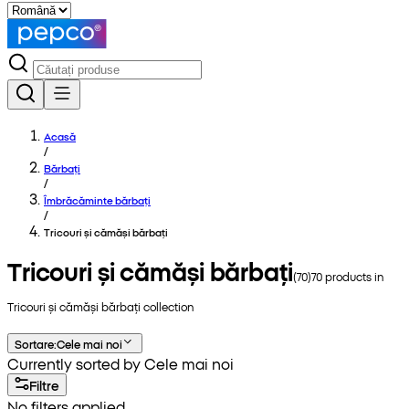
Acasă
/
Bărbați
/
Îmbrăcăminte bărbați
/
Tricouri și cămăși bărbați
Tricouri și cămăși bărbați
(
70
)
70
products in
Tricouri și cămăși bărbați
collection
Sortare
:
Cele mai noi
Currently sorted by Cele mai noi
Filtre
No filters applied