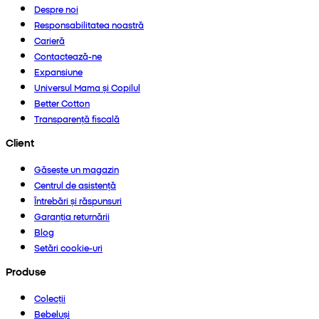
Despre noi
Responsabilitatea noastră
Carieră
Contactează-ne
Expansiune
Universul Mama și Copilul
Better Cotton
Transparență fiscală
Client
Găsește un magazin
Centrul de asistență
Întrebări și răspunsuri
Garanția returnării
Blog
Setări cookie-uri
Produse
Colecții
Bebeluși