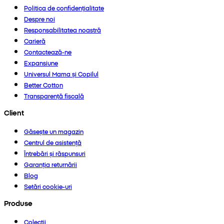
Politica de confidențialitate
Despre noi
Responsabilitatea noastră
Carieră
Contactează-ne
Expansiune
Universul Mama și Copilul
Better Cotton
Transparență fiscală
Client
Găsește un magazin
Centrul de asistență
Întrebări și răspunsuri
Garanția returnării
Blog
Setări cookie-uri
Produse
Colecții