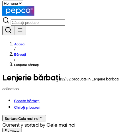
Acasă
/
Bărbați
/
Lenjerie bărbați
Lenjerie bărbați
(
32
)
32
products in
Lenjerie bărbați
collection
Șosete bărbați
Chiloți și boxeri
Sortare
:
Cele mai noi
Currently sorted by Cele mai noi
Filtre