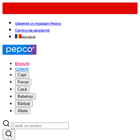
Găsește un magazin Pepco
Centrul de asistență
Română
Broșură
Colecții
Copii
Femei
Casă
Bebeluși
Bărbați
Altele