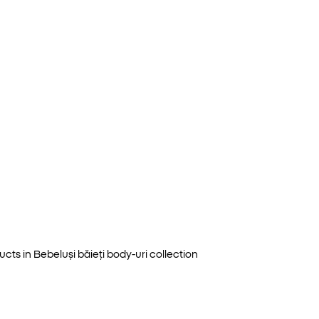
ucts in
Bebeluși băieți body-uri
collection