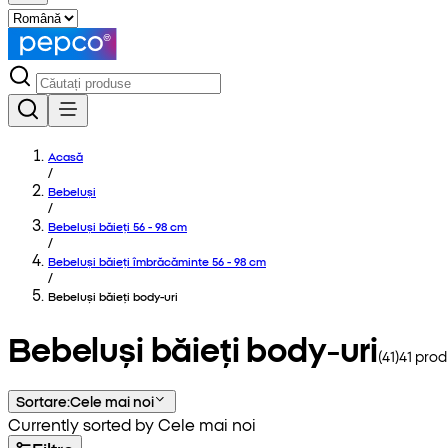
Acasă
/
Bebeluși
/
Bebeluși băieți 56 - 98 cm
/
Bebeluși băieți îmbrăcăminte 56 - 98 cm
/
Bebeluși băieți body-uri
Bebeluși băieți body-uri
(
41
)
41
prod
Sortare
:
Cele mai noi
Currently sorted by Cele mai noi