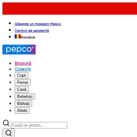
Găsește un magazin Pepco
Centrul de asistență
Română
Broșură
Colecții
Copii
Femei
Casă
Bebeluși
Bărbați
Altele