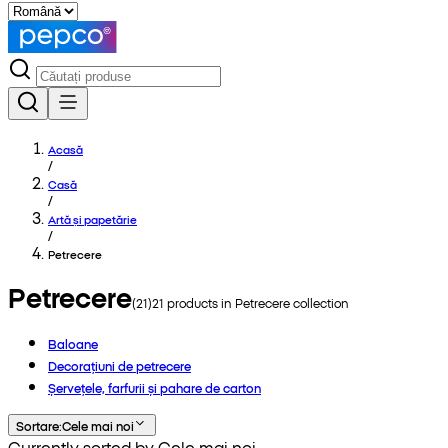
Acasă
/
Casă
/
Artă și papetărie
/
Petrecere
Petrecere
(
21
)
21
products in
Petrecere
collection
Baloane
Decorațiuni de petrecere
Șervețele, farfurii și pahare de carton
Sortare
:
Cele mai noi
Currently sorted by Cele mai noi