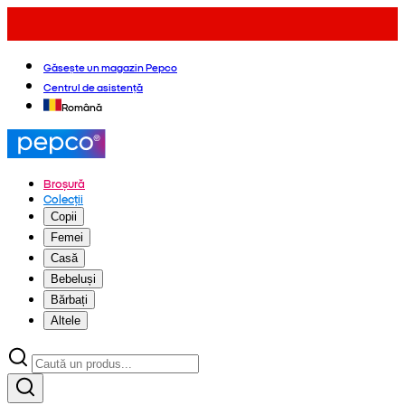
Găsește un magazin Pepco
Centrul de asistență
Română
Broșură
Colecții
Copii
Femei
Casă
Bebeluși
Bărbați
Altele