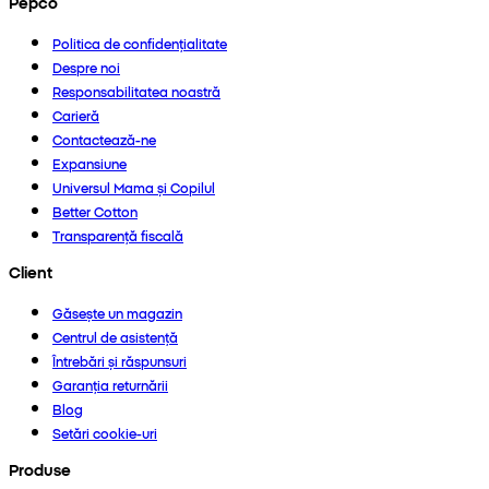
Pepco
Politica de confidențialitate
Despre noi
Responsabilitatea noastră
Carieră
Contactează-ne
Expansiune
Universul Mama și Copilul
Better Cotton
Transparență fiscală
Client
Găsește un magazin
Centrul de asistență
Întrebări și răspunsuri
Garanția returnării
Blog
Setări cookie-uri
Produse