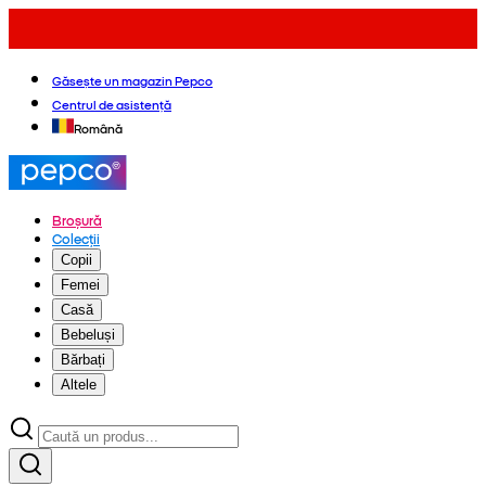
Găsește un magazin Pepco
Centrul de asistență
Română
Broșură
Colecții
Copii
Femei
Casă
Bebeluși
Bărbați
Altele