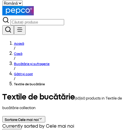
Acasă
/
Casă
/
Bucătărie și sufragerie
/
Gătit și copt
/
Textile de bucătărie
Textile de bucătărie
(
60
)
60
products in
Textile de
bucătărie
collection
Sortare
:
Cele mai noi
Currently sorted by Cele mai noi