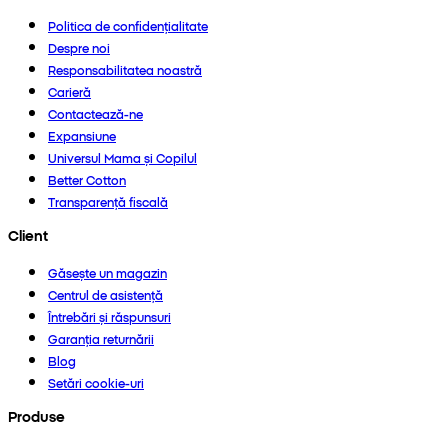
Politica de confidențialitate
Despre noi
Responsabilitatea noastră
Carieră
Contactează-ne
Expansiune
Universul Mama și Copilul
Better Cotton
Transparență fiscală
Client
Găsește un magazin
Centrul de asistență
Întrebări și răspunsuri
Garanția returnării
Blog
Setări cookie-uri
Produse