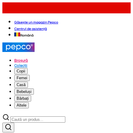
Găsește un magazin Pepco
Centrul de asistență
Română
Broșură
Colecții
Copii
Femei
Casă
Bebeluși
Bărbați
Altele