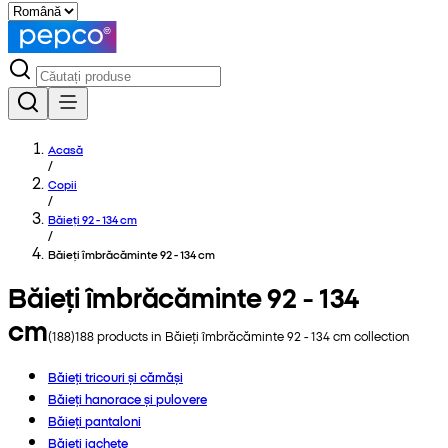
Acasă
/
Copii
/
Băieți 92 - 134 cm
/
Băieți îmbrăcăminte 92 - 134 cm
Băieți îmbrăcăminte 92 - 134
cm
(
188
)
188
products in
Băieți îmbrăcăminte 92 - 134 cm
collection
Băieți tricouri și cămăși
Băieți hanorace și pulovere
Băieți pantaloni
Băieți jachete