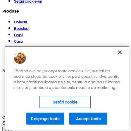
Setări cookie-uri
Produse
Colecții
Bebeluși
Copii
Casă
Femei
Bărbați
Altele
Ne găsești și pe:
Făcând clic pe „Accept toate cookie-urile”, sunteți de
acord cu stocarea cookie-urilor pe dispozitivul dvs. pentru
a îmbunătăți navigarea pe site, pentru a analiza utilizarea
site-ului și pentru a ajuta eforturile noastre de marketing.
Setări cookie
Copyright © 2026 Pepco. Toate drepturile rezervate.
Respinge toate
Accept toate
Selected Language: