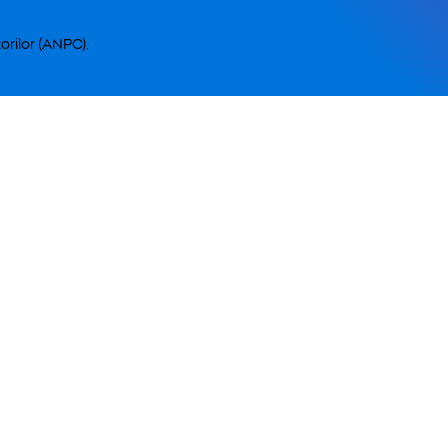
orilor (ANPC).