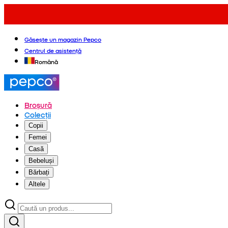
Găsește un magazin Pepco
Centrul de asistență
Română
Broșură
Colecții
Copii
Femei
Casă
Bebeluși
Bărbați
Altele