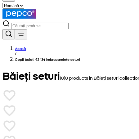
Acasă
/
Copii baieti 92 134 imbracaminte seturi
Băieți seturi
(
0
)
0
products in
Băieți seturi
collectio