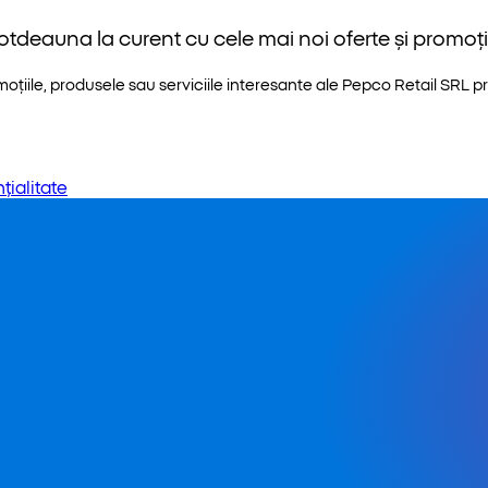
otdeauna la curent cu cele mai noi oferte și promoții
iile, produsele sau serviciile interesante ale Pepco Retail SRL pri
țialitate