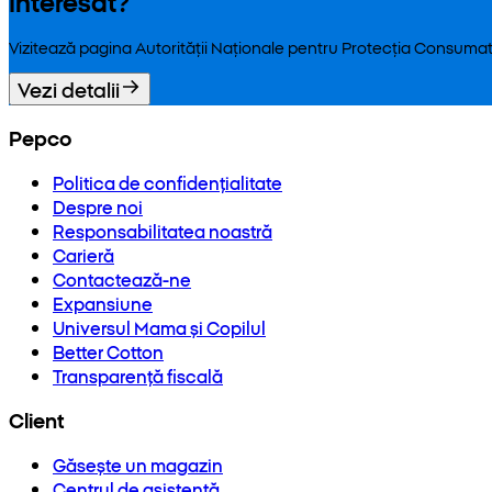
Interesat?
Vizitează pagina Autorității Naționale pentru Protecția Consumat
Vezi detalii
Pepco
Politica de confidențialitate
Despre noi
Responsabilitatea noastră
Carieră
Contactează-ne
Expansiune
Universul Mama și Copilul
Better Cotton
Transparență fiscală
Client
Găsește un magazin
Centrul de asistență