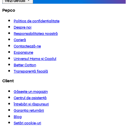
Vezi detalii
Pepco
Politica de confidențialitate
Despre noi
Responsabilitatea noastră
Carieră
Contactează-ne
Expansiune
Universul Mama și Copilul
Better Cotton
Transparență fiscală
Client
Găsește un magazin
Centrul de asistență
Întrebări și răspunsuri
Garanția returnării
Blog
Setări cookie-uri