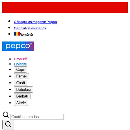
Găsește un magazin Pepco
Centrul de asistență
Română
Broșură
Colecții
Copii
Femei
Casă
Bebeluși
Bărbați
Altele