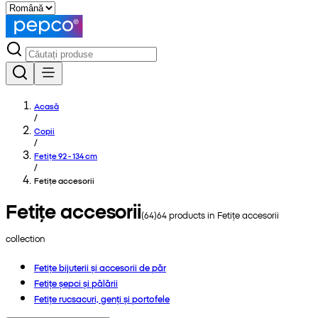
Acasă
/
Copii
/
Fetițe 92 - 134 cm
/
Fetițe accesorii
Fetițe accesorii
(
64
)
64
products in
Fetițe accesorii
collection
Fetițe bijuterii și accesorii de păr
Fetițe șepci și pălării
Fetițe rucsacuri, genți și portofele