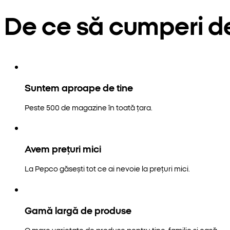
De ce să cumperi d
Suntem aproape de tine
Peste 500 de magazine în toată țara.
Avem prețuri mici
La Pepco găsești tot ce ai nevoie la prețuri mici.
Gamă largă de produse
O mare varietate de produse pentru tine, familie și casă.