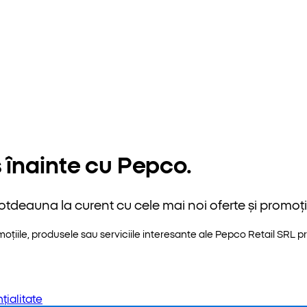
 înainte cu Pepco.
otdeauna la curent cu cele mai noi oferte și promoții
iile, produsele sau serviciile interesante ale Pepco Retail SRL pri
țialitate