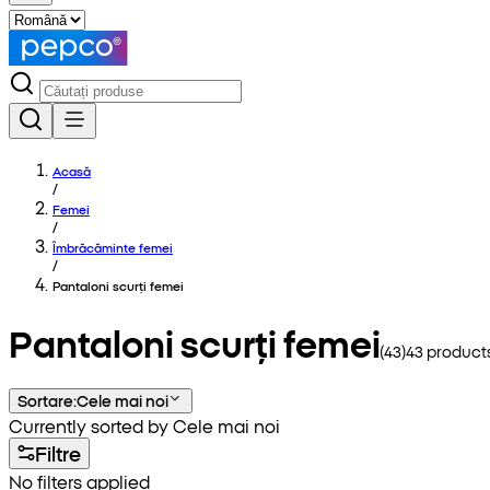
Acasă
/
Femei
/
Îmbrăcăminte femei
/
Pantaloni scurți femei
Pantaloni scurți femei
(
43
)
43
products
Sortare
:
Cele mai noi
Currently sorted by Cele mai noi
Filtre
No filters applied