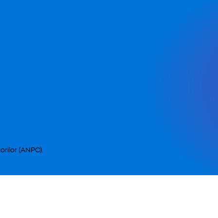
orilor (ANPC).