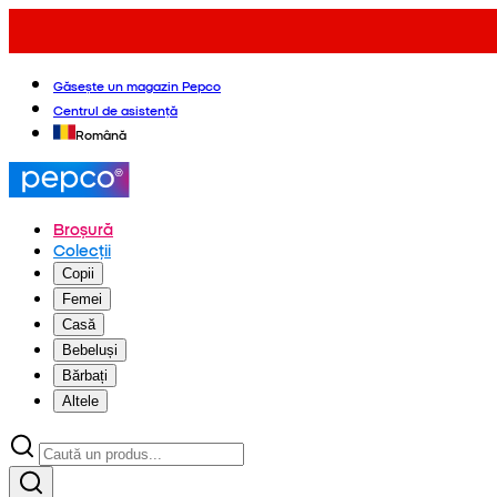
Găsește un magazin Pepco
Centrul de asistență
Română
Broșură
Colecții
Copii
Femei
Casă
Bebeluși
Bărbați
Altele