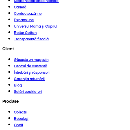
Responsabilitatea noastră
Carieră
Contactează-ne
Expansiune
Universul Mama și Copilul
Better Cotton
Transparență fiscală
Client
Găsește un magazin
Centrul de asistență
Întrebări și răspunsuri
Garanția returnării
Blog
Setări cookie-uri
Produse
Colecții
Bebeluși
Copii