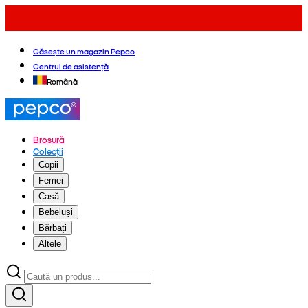
Găsește un magazin Pepco
Centrul de asistență
Română
Broșură
Colecții
Copii
Femei
Casă
Bebeluși
Bărbați
Altele