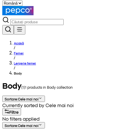
Acasă
/
Femei
/
Lenjerie femei
/
Body
Body
(
1
)
1
products in
Body
collection
Sortare
:
Cele mai noi
Currently sorted by Cele mai noi
Filtre
No filters applied
Sortare
:
Cele mai noi