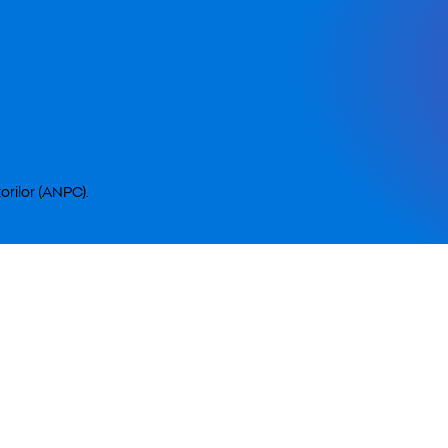
orilor (ANPC).