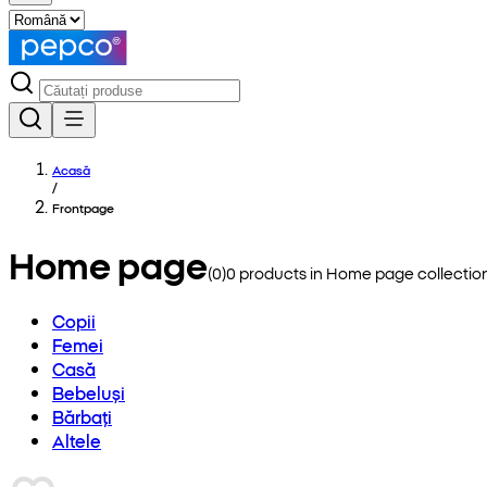
Acasă
/
Frontpage
Home page
(
0
)
0
products in
Home page
collectio
Copii
Femei
Casă
Bebeluși
Bărbați
Altele