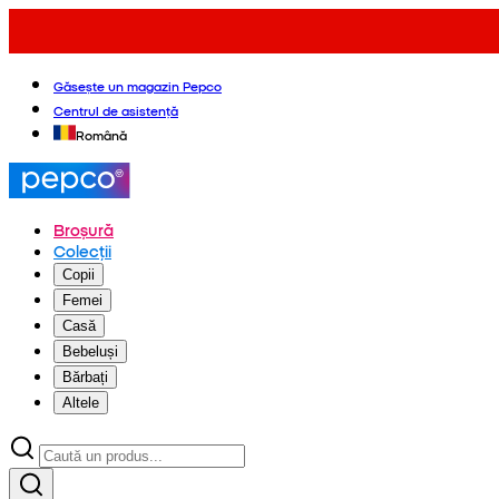
Găsește un magazin Pepco
Centrul de asistență
Română
Broșură
Colecții
Copii
Femei
Casă
Bebeluși
Bărbați
Altele