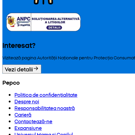
Interesat?
Vizitează pagina Autorității Naționale pentru Protecția Consumat
Vezi detalii
Pepco
Politica de confidențialitate
Despre noi
Responsabilitatea noastră
Carieră
Contactează-ne
Expansiune
Universul Mama și Copilul