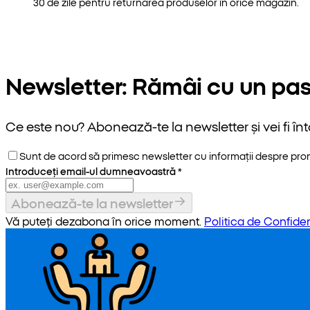
30 de zile pentru returnarea produselor în orice magazin.
Newsletter: Rămâi cu un pas
Ce este nou? Abonează-te la newsletter și vei fi înt
Sunt de acord să primesc newsletter cu informații despre promoț
Introduceți email-ul dumneavoastră
*
Abonează-te la newsletter
Vă puteți dezabona în orice moment.
Politica de Confiden