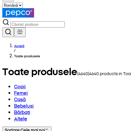
Acasă
/
Toate produsele
Toate produsele
(
4640
)
4640
products in
Toa
Copii
Femei
Casă
Bebeluși
Bărbați
Altele
Sortare
:
Cele mai noi