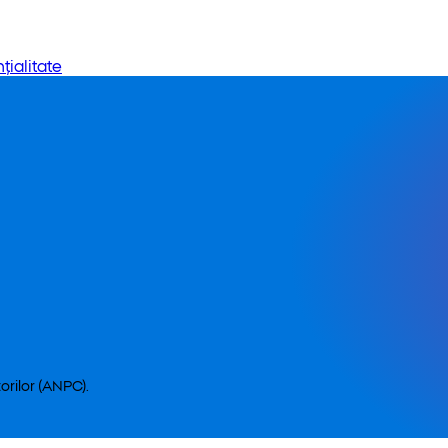
țialitate
orilor (ANPC).