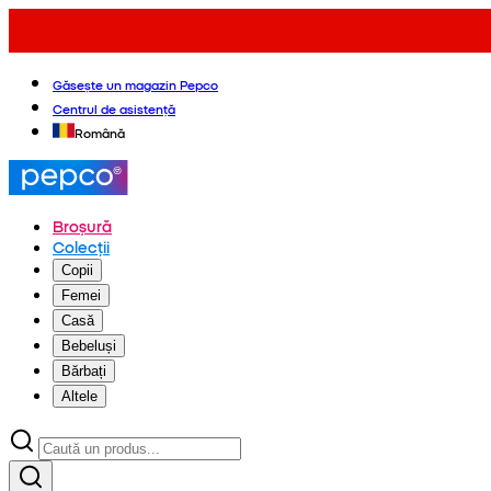
Găsește un magazin Pepco
Centrul de asistență
Română
Broșură
Colecții
Copii
Femei
Casă
Bebeluși
Bărbați
Altele