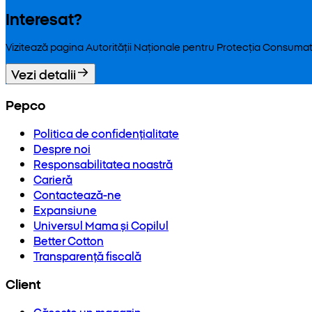
Interesat?
Vizitează pagina Autorității Naționale pentru Protecția Consumat
Vezi detalii
Pepco
Politica de confidențialitate
Despre noi
Responsabilitatea noastră
Carieră
Contactează-ne
Expansiune
Universul Mama și Copilul
Better Cotton
Transparență fiscală
Client
Găsește un magazin