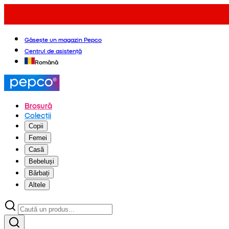
Găsește un magazin Pepco
Centrul de asistență
Română
Broșură
Colecții
Copii
Femei
Casă
Bebeluși
Bărbați
Altele