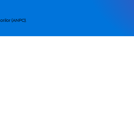
orilor (ANPC).