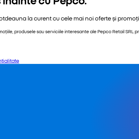
otdeauna la curent cu cele mai noi oferte și promoții
iile, produsele sau serviciile interesante ale Pepco Retail SRL pri
țialitate