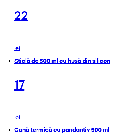
22
lei
Sticlă de 500 ml cu husă din silicon
17
lei
Cană termică cu pandantiv 500 ml