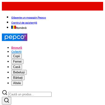
Găsește un magazin Pepco
Centrul de asistență
Română
Broșură
Colecții
Copii
Femei
Casă
Bebeluși
Bărbați
Altele