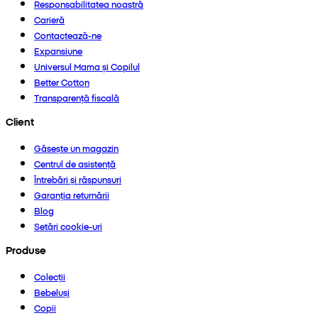
Responsabilitatea noastră
Carieră
Contactează-ne
Expansiune
Universul Mama și Copilul
Better Cotton
Transparență fiscală
Client
Găsește un magazin
Centrul de asistență
Întrebări și răspunsuri
Garanția returnării
Blog
Setări cookie-uri
Produse
Colecții
Bebeluși
Copii