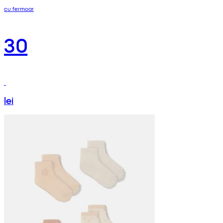
cu fermoar
30
lei