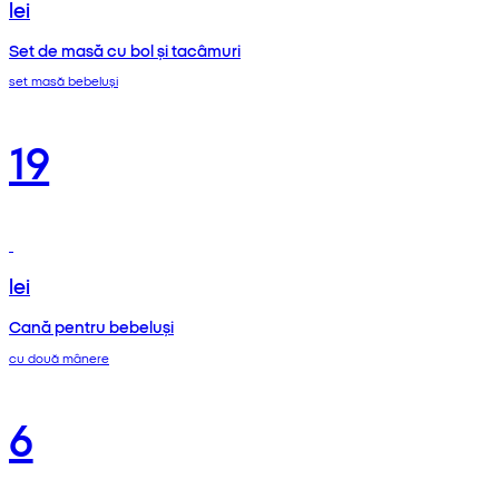
lei
Set de masă cu bol și tacâmuri
set masă bebeluși
19
lei
Cană pentru bebeluși
cu două mânere
6