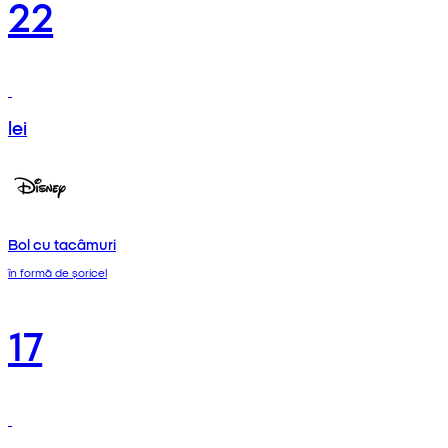
22
lei
Bol cu tacâmuri
în formă de șoricel
17