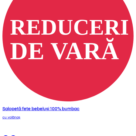
Salopetă fete bebeluși 100% bumbac
cu volănaș