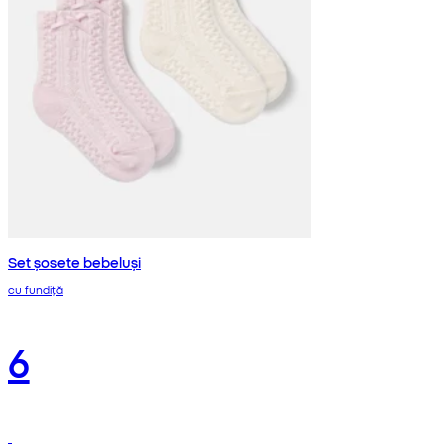
Set șosete bebeluși
cu fundiță
6