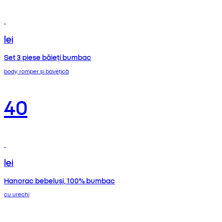
lei
Set 3 piese băieți bumbac
body, romper și bavețică
40
lei
Hanorac bebeluși, 100% bumbac
cu urechi