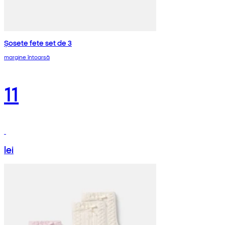
Șosete fete set de 3
margine întoarsă
11
lei