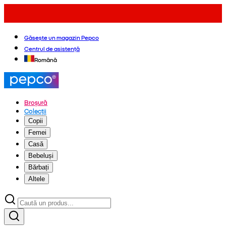
Găsește un magazin Pepco
Centrul de asistență
Română
Broșură
Colecții
Copii
Femei
Casă
Bebeluși
Bărbați
Altele