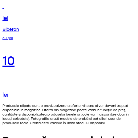
lei
Biberon
cu pai
10
lei
Produsele afișate sunt o previzualizare a ofertei viitoare și vor deveni treptat
disponibile în magazine. Oferta din magazine poate varia în funcție de preț,
cantitate și disponibilitatea produselor (unele articole vor fi disponibile doar în
locații selectate). Fotografiile arată modele de probă și pot diferi ușor de
produsele reale. Oferta este valabilă în limita stocului disponibil.