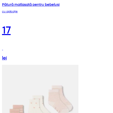
Pătură matlasată pentru bebeluși
cu aplicație
17
lei