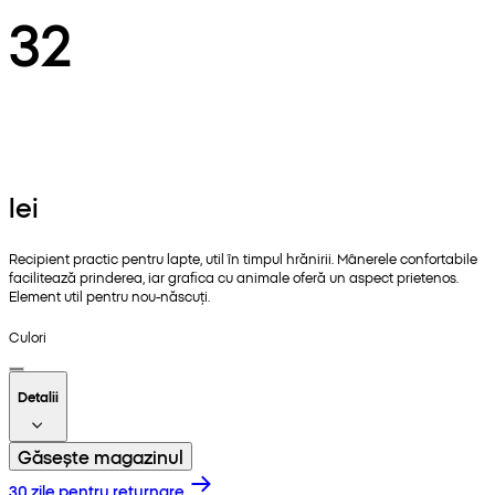
32
lei
Recipient practic pentru lapte, util în timpul hrănirii. Mânerele confortabile
facilitează prinderea, iar grafica cu animale oferă un aspect prietenos.
Element util pentru nou-născuți.
Culori
Detalii
Găsește magazinul
30 zile pentru returnare