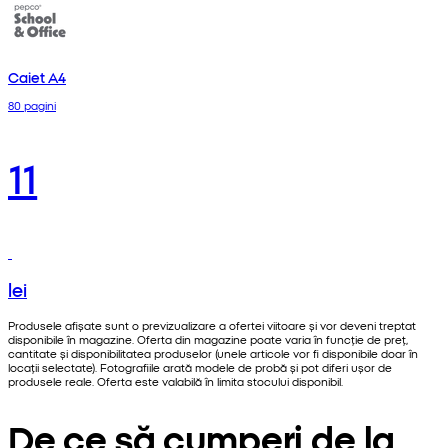
Caiet A4
80 pagini
11
lei
Produsele afișate sunt o previzualizare a ofertei viitoare și vor deveni treptat
disponibile în magazine. Oferta din magazine poate varia în funcție de preț,
cantitate și disponibilitatea produselor (unele articole vor fi disponibile doar în
locații selectate). Fotografiile arată modele de probă și pot diferi ușor de
produsele reale. Oferta este valabilă în limita stocului disponibil.
De ce să cumperi de la