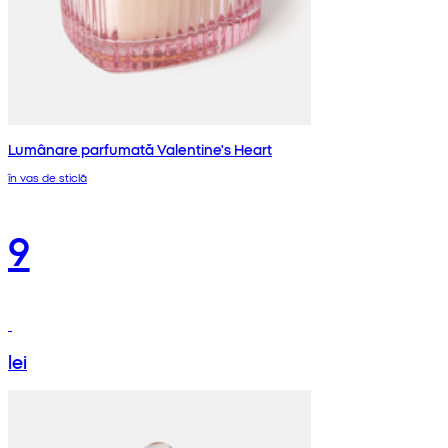
Lumânare parfumată Valentine's Heart
în vas de sticlă
9
lei