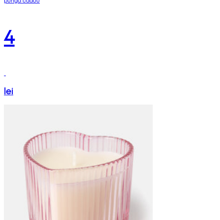
pungă cadou
4
lei