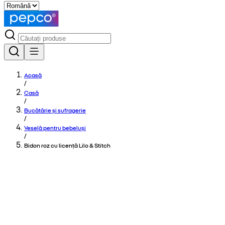
Acasă
/
Casă
/
Bucătărie și sufragerie
/
Veselă pentru bebeluși
/
Bidon roz cu licență Lilo & Stitch