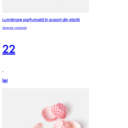
Lumânare parfumată în suport din sticlă
diverse variante
22
lei