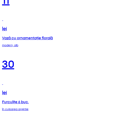
lei
Vază cu ornamentație florală
modern, alb
30
lei
Furculițe 6 buc.
în culoarea argintie