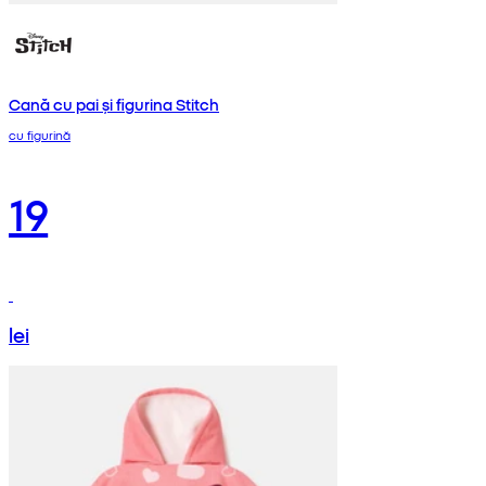
Cană cu pai și figurina Stitch
cu figurină
19
lei