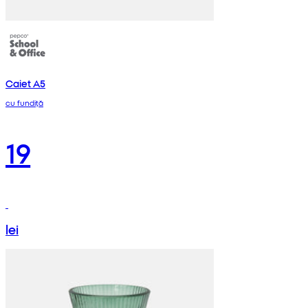
Caiet A5
cu fundiță
19
lei