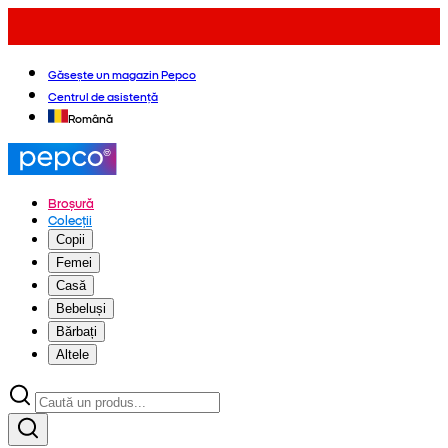
Găsește un magazin Pepco
Centrul de asistență
Română
Broșură
Colecții
Copii
Femei
Casă
Bebeluși
Bărbați
Altele