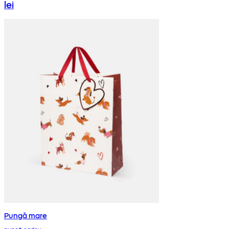
lei
Pungă mare