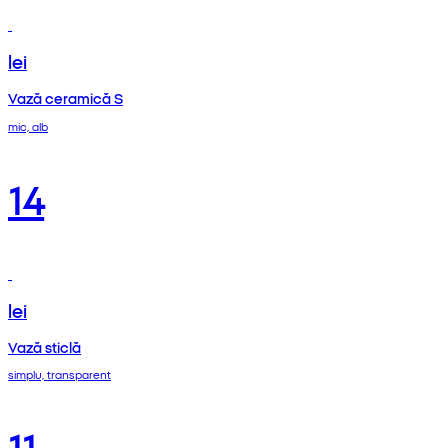
lei
Vază ceramică S
mic, alb
14
lei
Vază sticlă
simplu, transparent
11