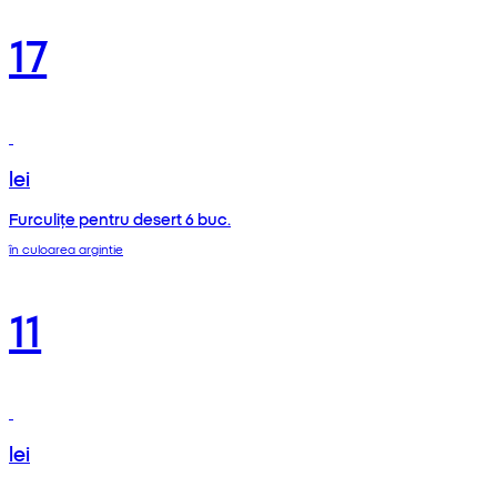
17
lei
Furculițe pentru desert 6 buc.
în culoarea argintie
11
lei