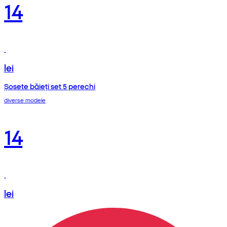
14
lei
Șosete băieți set 5 perechi
diverse modele
14
lei