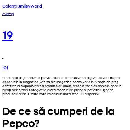
Colanți SmileyWorld
evazați
19
lei
Produsele afișate sunt o previzualizare a ofertei viitoare și vor deveni treptat
disponibile în magazine. Oferta din magazine poate varia în funcție de preț,
cantitate și disponibilitatea produselor (unele articole vor fi disponibile doar în
locații selectate). Fotografiile arată modele de probă și pot diferi ușor de
produsele reale. Oferta este valabilă în limita stocului disponibil.
De ce să cumperi de la
Pepco?