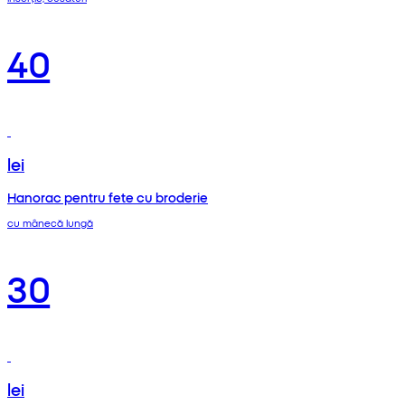
40
lei
Hanorac pentru fete cu broderie
cu mânecă lungă
30
lei