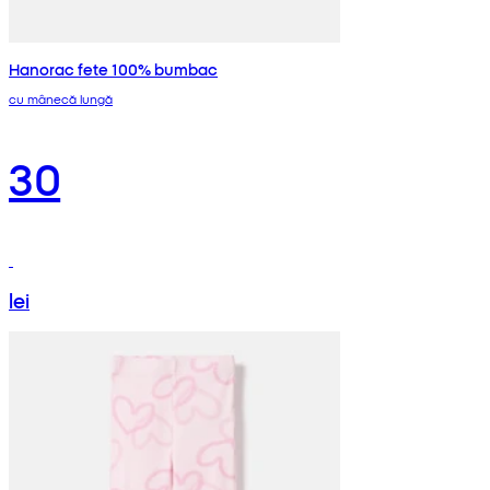
Hanorac fete 100% bumbac
cu mânecă lungă
30
lei