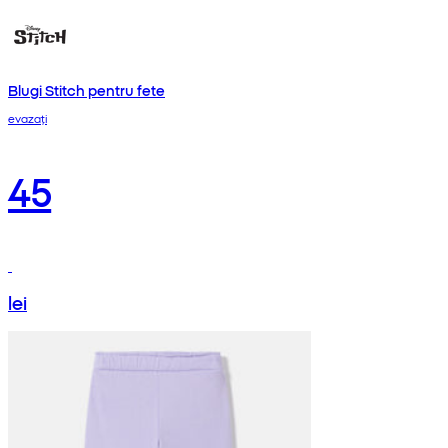
Blugi Stitch pentru fete
evazați
45
lei