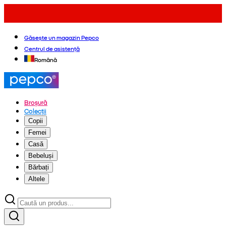
Găsește un magazin Pepco
Centrul de asistență
Română
Broșură
Colecții
Copii
Femei
Casă
Bebeluși
Bărbați
Altele