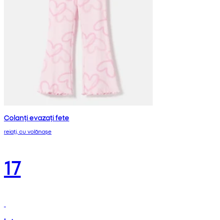
Colanți evazați fete
reiați, cu volănașe
17