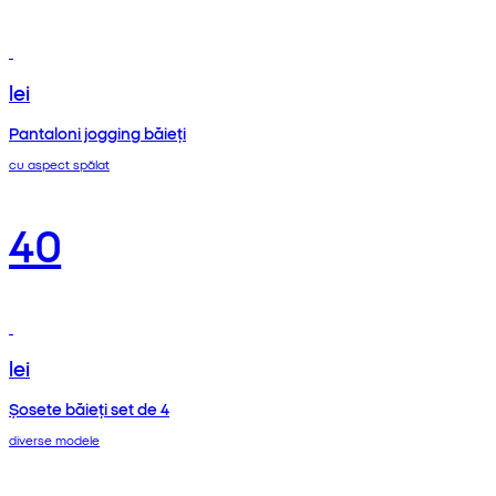
lei
Pantaloni jogging băieți
cu aspect spălat
40
lei
Șosete băieți set de 4
diverse modele