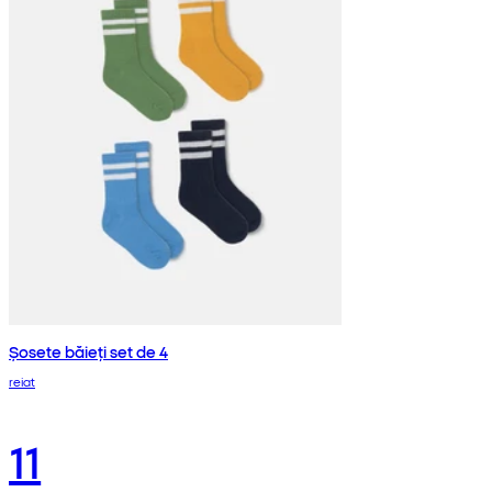
Șosete băieți set de 4
reiat
11