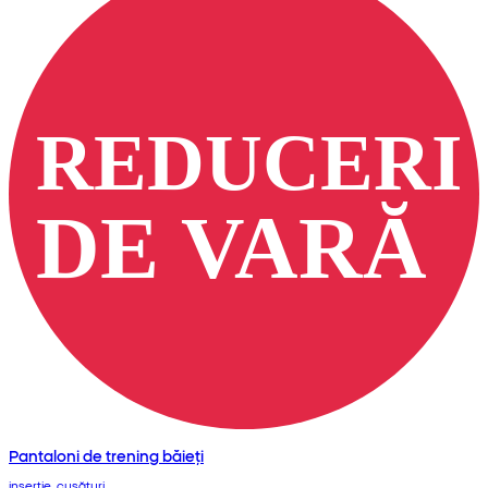
Pantaloni de trening băieți
inserție, cusături