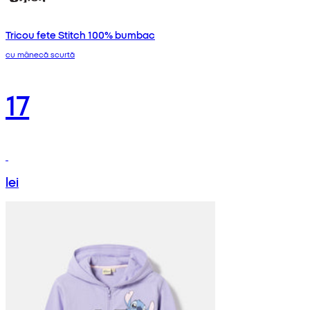
Tricou fete Stitch 100% bumbac
cu mânecă scurtă
17
lei