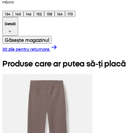
Mărimi
134
140
146
152
158
164
170
Detalii
Găsește magazinul
30 zile pentru returnare
Produse care ar putea să-ți placă