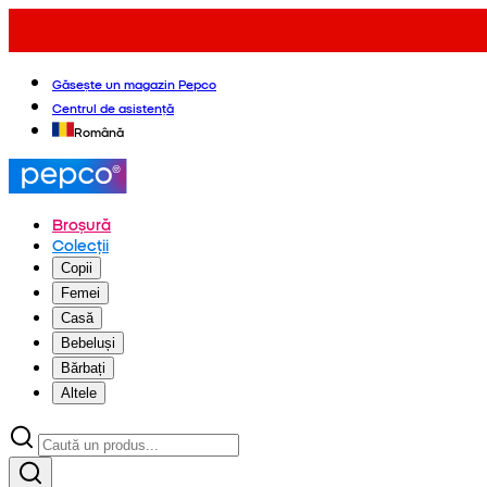
Găsește un magazin Pepco
Centrul de asistență
Română
Broșură
Colecții
Copii
Femei
Casă
Bebeluși
Bărbați
Altele