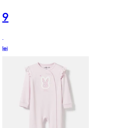
9
lei