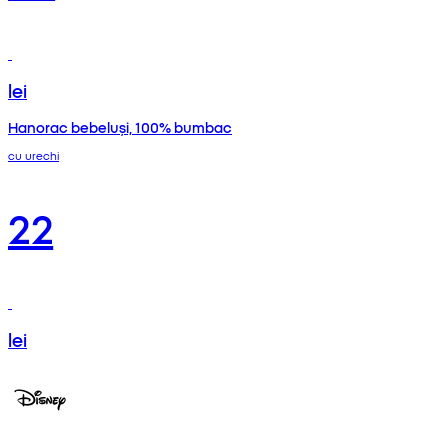
lei
Hanorac bebeluși, 100% bumbac
cu urechi
22
lei