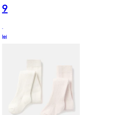
9
lei