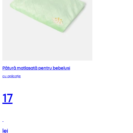
Pătură matlasată pentru bebeluși
cu aplicație
17
lei