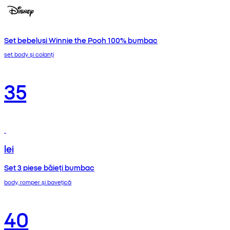
Set bebeluși Winnie the Pooh 100% bumbac
set body și colanți
35
lei
Set 3 piese băieți bumbac
body, romper și bavețică
40