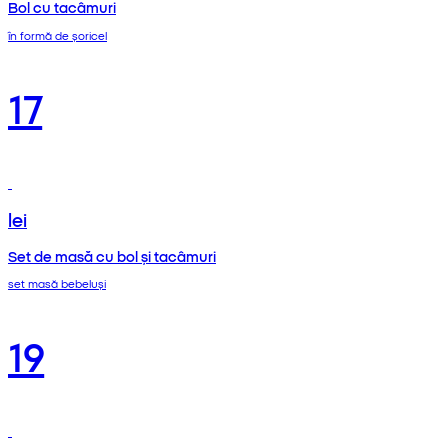
Bol cu tacâmuri
în formă de șoricel
17
lei
Set de masă cu bol și tacâmuri
set masă bebeluși
19