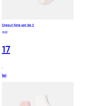
Dresuri fete set de 2
reiat
17
lei