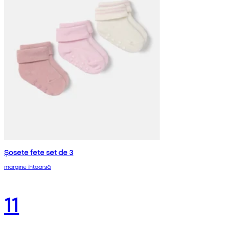
Șosete fete set de 3
margine întoarsă
11