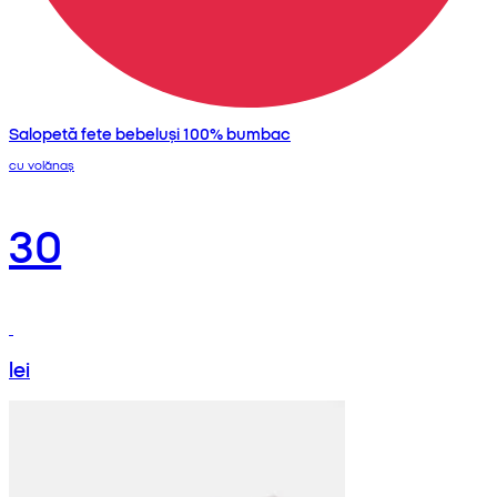
Salopetă fete bebeluși 100% bumbac
cu volănaș
30
lei