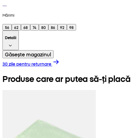
Mărimi
56
62
68
74
80
86
92
98
Detalii
Găsește magazinul
30 zile pentru returnare
Produse care ar putea să-ți placă