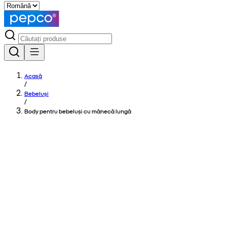
Acasă
/
Bebeluși
/
Body pentru bebeluși cu mânecă lungă