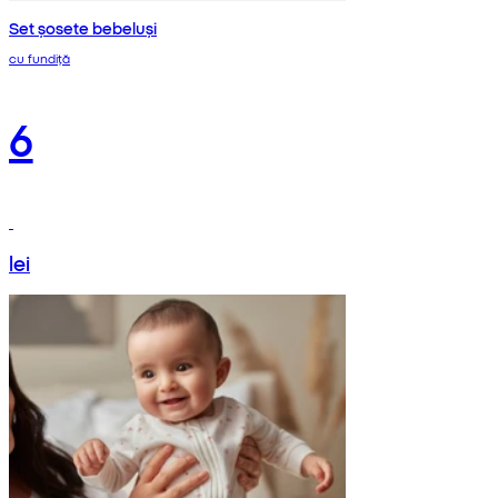
Set șosete bebeluși
cu fundiță
6
lei