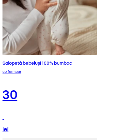
Salopetă bebeluși 100% bumbac
cu fermoar
30
lei