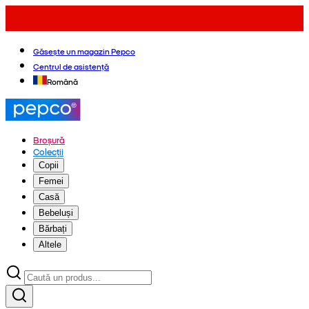
Găsește un magazin Pepco
Centrul de asistență
Română
Broșură
Colecții
Copii
Femei
Casă
Bebeluși
Bărbați
Altele