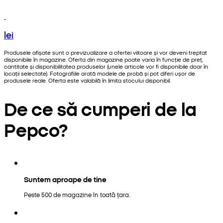
lei
Produsele afișate sunt o previzualizare a ofertei viitoare și vor deveni treptat
disponibile în magazine. Oferta din magazine poate varia în funcție de preț,
cantitate și disponibilitatea produselor (unele articole vor fi disponibile doar în
locații selectate). Fotografiile arată modele de probă și pot diferi ușor de
produsele reale. Oferta este valabilă în limita stocului disponibil.
De ce să cumperi de la
Pepco?
Suntem aproape de tine
Peste 500 de magazine în toată țara.