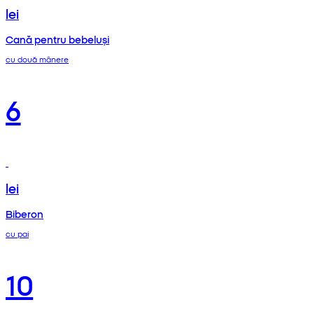
lei
Cană pentru bebeluși
cu două mânere
6
lei
Biberon
cu pai
10