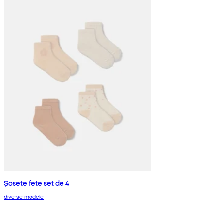
Șosete fete set de 4
diverse modele