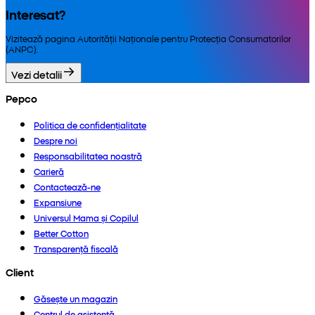
Interesat?
Vizitează pagina Autorității Naționale pentru Protecția Consumatorilor
(ANPC).
Vezi detalii
Pepco
Politica de confidențialitate
Despre noi
Responsabilitatea noastră
Carieră
Contactează-ne
Expansiune
Universul Mama și Copilul
Better Cotton
Transparență fiscală
Client
Găsește un magazin
Centrul de asistență