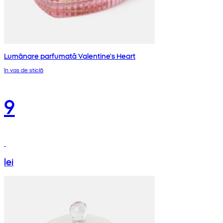
Lumânare parfumată Valentine's Heart
în vas de sticlă
9
lei