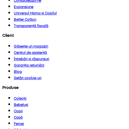
Contactează-ne
Expansiune
Universul Mama și Copilul
Better Cotton
Transparență fiscală
Client
Găsește un magazin
Centrul de asistență
Întrebări și răspunsuri
Garanția returnării
Blog
Setări cookie-uri
Produse
Colecții
Bebeluși
Copii
Casă
Femei