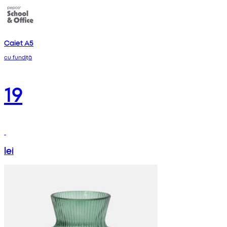
Caiet A5
cu fundiță
19
lei