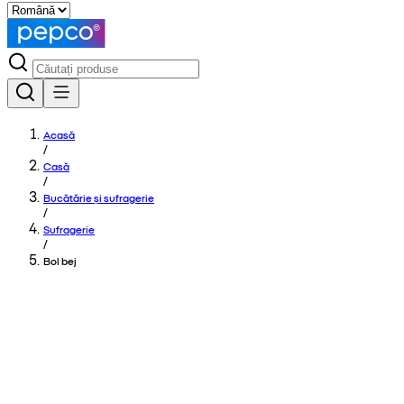
Acasă
/
Casă
/
Bucătărie și sufragerie
/
Sufragerie
/
Bol bej