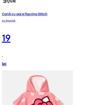
Cană cu pai și figurina Stitch
cu figurină
19
lei