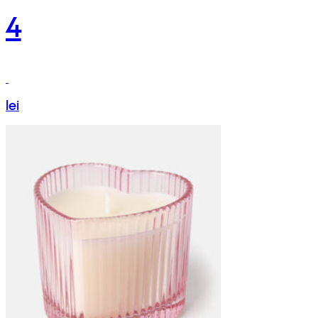
4
lei