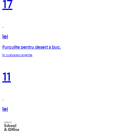
17
lei
Furculițe pentru desert 6 buc.
în culoarea argintie
11
lei