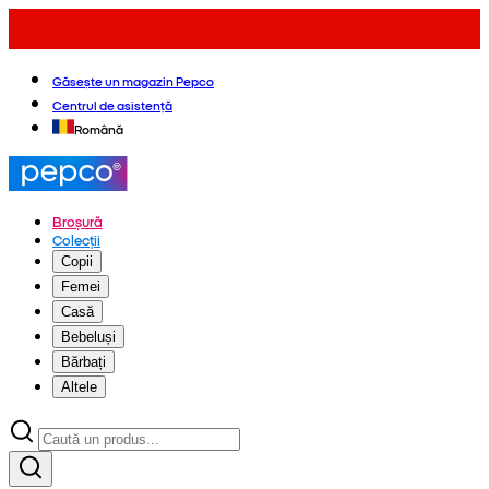
Găsește un magazin Pepco
Centrul de asistență
Română
Broșură
Colecții
Copii
Femei
Casă
Bebeluși
Bărbați
Altele