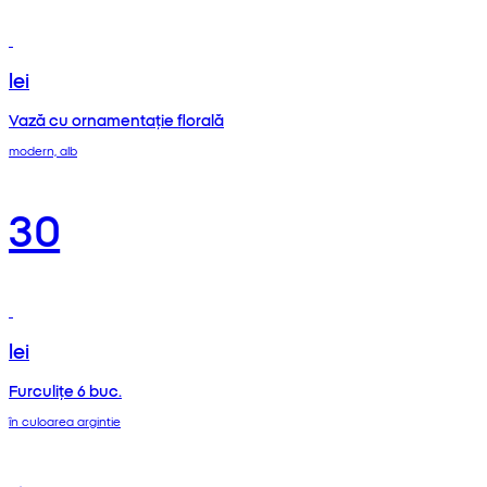
lei
Vază cu ornamentație florală
modern, alb
30
lei
Furculițe 6 buc.
în culoarea argintie