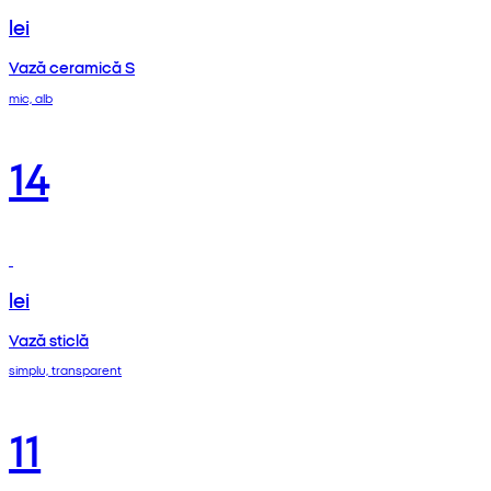
lei
Vază ceramică S
mic, alb
14
lei
Vază sticlă
simplu, transparent
11