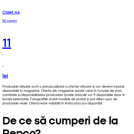
Caiet A4
80 pagini
11
lei
Produsele afișate sunt o previzualizare a ofertei viitoare și vor deveni treptat
disponibile în magazine. Oferta din magazine poate varia în funcție de preț,
cantitate și disponibilitatea produselor (unele articole vor fi disponibile doar în
locații selectate). Fotografiile arată modele de probă și pot diferi ușor de
produsele reale. Oferta este valabilă în limita stocului disponibil.
De ce să cumperi de la
Pepco?