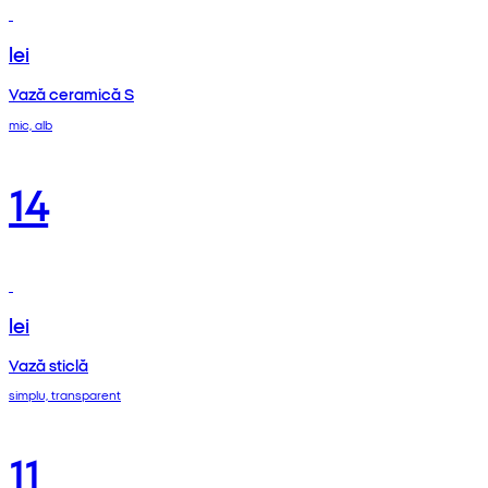
lei
Vază ceramică S
mic, alb
14
lei
Vază sticlă
simplu, transparent
11