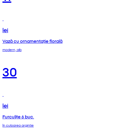
lei
Vază cu ornamentație florală
modern, alb
30
lei
Furculițe 6 buc.
în culoarea argintie