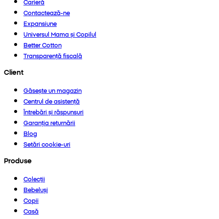
Carieră
Contactează-ne
Expansiune
Universul Mama și Copilul
Better Cotton
Transparență fiscală
Client
Găsește un magazin
Centrul de asistență
Întrebări și răspunsuri
Garanția returnării
Blog
Setări cookie-uri
Produse
Colecții
Bebeluși
Copii
Casă