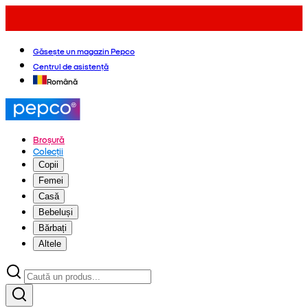
Găsește un magazin Pepco
Centrul de asistență
Română
Broșură
Colecții
Copii
Femei
Casă
Bebeluși
Bărbați
Altele