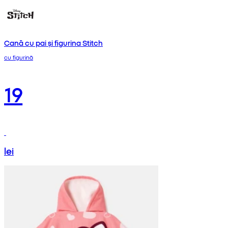
Cană cu pai și figurina Stitch
cu figurină
19
lei