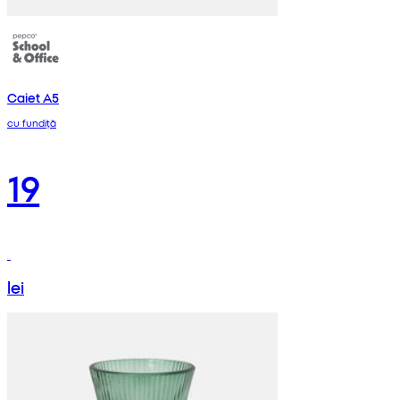
Caiet A5
cu fundiță
19
lei