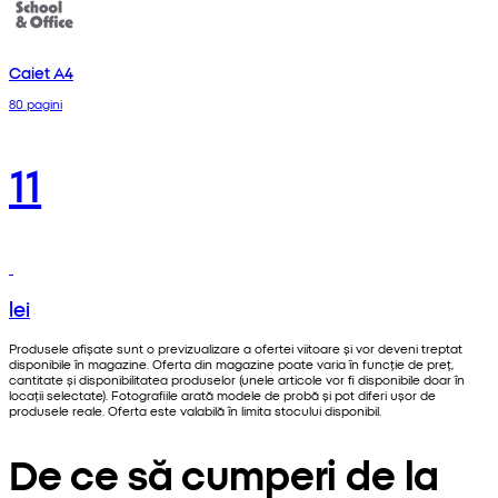
Caiet A4
80 pagini
11
lei
Produsele afișate sunt o previzualizare a ofertei viitoare și vor deveni treptat
disponibile în magazine. Oferta din magazine poate varia în funcție de preț,
cantitate și disponibilitatea produselor (unele articole vor fi disponibile doar în
locații selectate). Fotografiile arată modele de probă și pot diferi ușor de
produsele reale. Oferta este valabilă în limita stocului disponibil.
De ce să cumperi de la