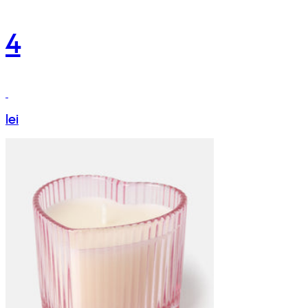
4
lei