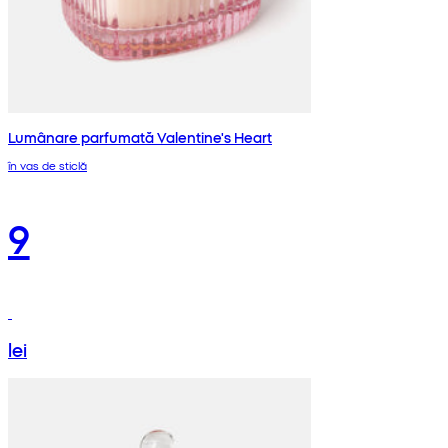
Lumânare parfumată Valentine's Heart
în vas de sticlă
9
lei