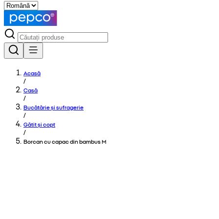
Acasă
/
Casă
/
Bucătărie și sufragerie
/
Gătit și copt
/
Borcan cu capac din bambus M