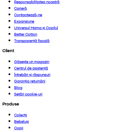
Responsabilitatea noastră
Carieră
Contactează-ne
Expansiune
Universul Mama și Copilul
Better Cotton
Transparență fiscală
Client
Găsește un magazin
Centrul de asistență
Întrebări și răspunsuri
Garanția returnării
Blog
Setări cookie-uri
Produse
Colecții
Bebeluși
Copii