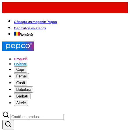
Găsește un magazin Pepco
Centrul de asistență
Română
Broșură
Colecții
Copii
Femei
Casă
Bebeluși
Bărbați
Altele