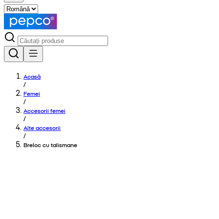
Acasă
/
Femei
/
Accesorii femei
/
Alte accesorii
/
Breloc cu talismane