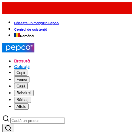
Găsește un magazin Pepco
Centrul de asistență
Română
Broșură
Colecții
Copii
Femei
Casă
Bebeluși
Bărbați
Altele