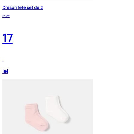
Dresuri fete set de 2
reiat
17
lei