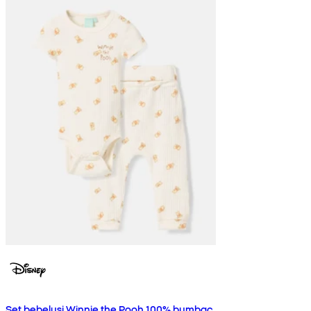
Set bebeluși Winnie the Pooh 100% bumbac