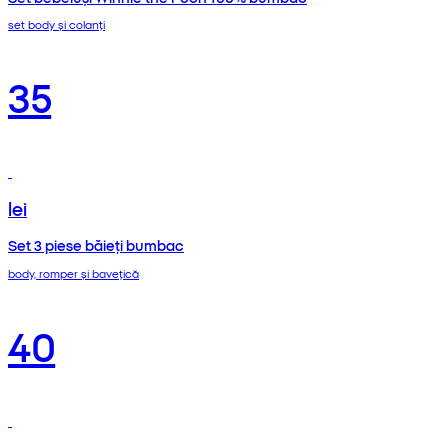
set body și colanți
35
lei
Set 3 piese băieți bumbac
body, romper și bavețică
40