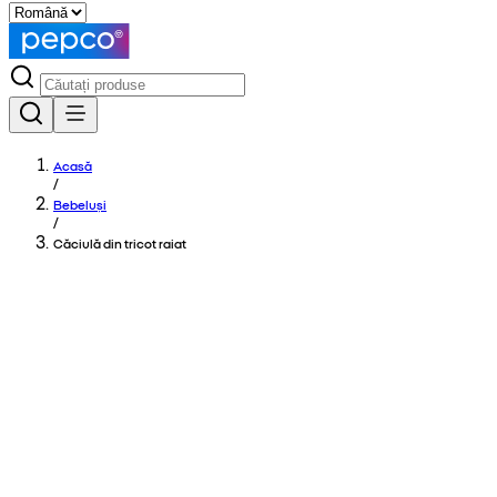
Acasă
/
Bebeluși
/
Căciulă din tricot raiat