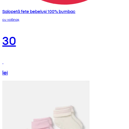
Salopetă fete bebeluși 100% bumbac
cu volănaș
30
lei