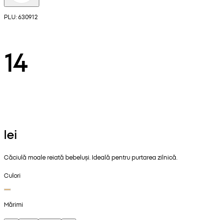
PLU: 630912
14
lei
Căciulă moale reiată bebeluși. Ideală pentru purtarea zilnică.
Culori
Mărimi