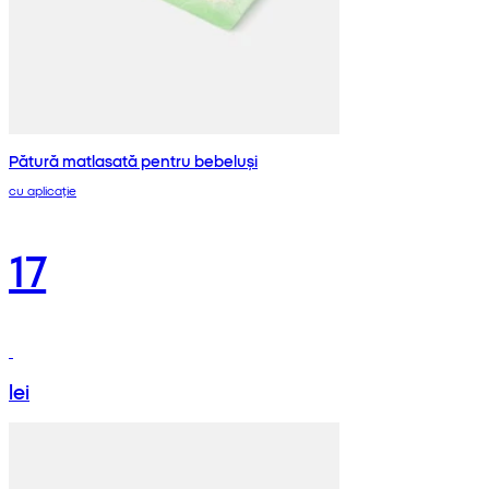
Pătură matlasată pentru bebeluși
cu aplicație
17
lei