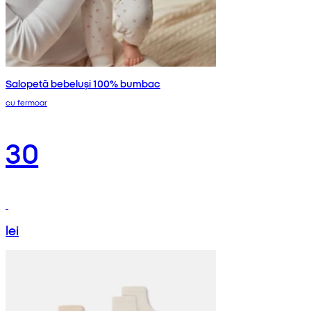
Salopetă bebeluși 100% bumbac
cu fermoar
30
lei