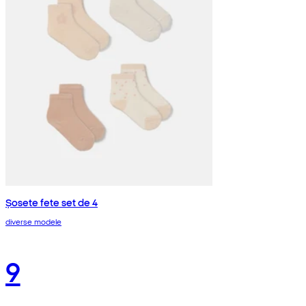
Șosete fete set de 4
diverse modele
9