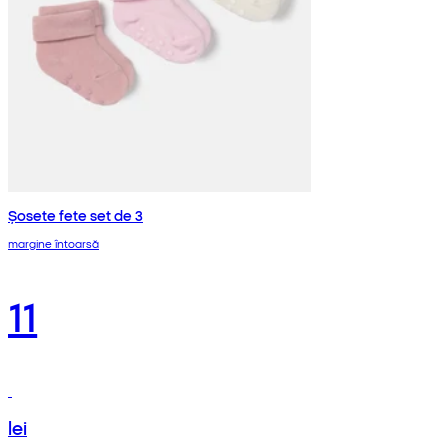
Șosete fete set de 3
margine întoarsă
11
lei