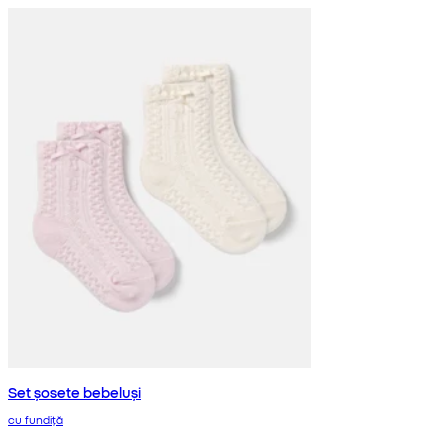
Set șosete bebeluși
cu fundiță