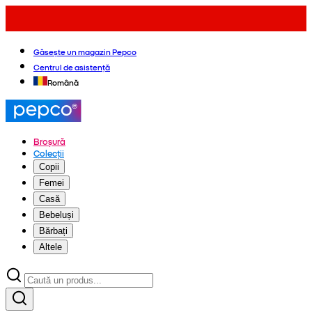
Găsește un magazin Pepco
Centrul de asistență
Română
Broșură
Colecții
Copii
Femei
Casă
Bebeluși
Bărbați
Altele