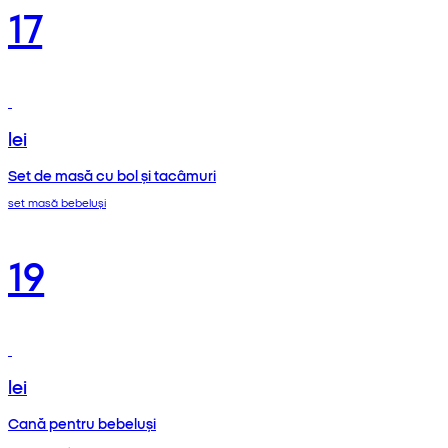
17
lei
Set de masă cu bol și tacâmuri
set masă bebeluși
19
lei
Cană pentru bebeluși