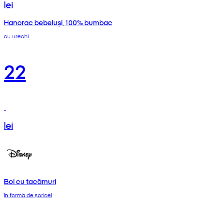
lei
Hanorac bebeluși, 100% bumbac
cu urechi
22
lei
Bol cu tacâmuri
în formă de șoricel