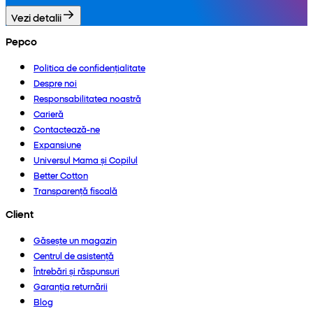
Vezi detalii
Pepco
Politica de confidențialitate
Despre noi
Responsabilitatea noastră
Carieră
Contactează-ne
Expansiune
Universul Mama și Copilul
Better Cotton
Transparență fiscală
Client
Găsește un magazin
Centrul de asistență
Întrebări și răspunsuri
Garanția returnării
Blog