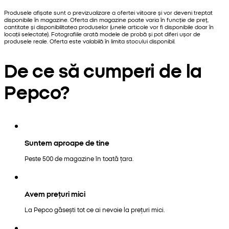
Produsele afișate sunt o previzualizare a ofertei viitoare și vor deveni treptat
disponibile în magazine. Oferta din magazine poate varia în funcție de preț,
cantitate și disponibilitatea produselor (unele articole vor fi disponibile doar în
locații selectate). Fotografiile arată modele de probă și pot diferi ușor de
produsele reale. Oferta este valabilă în limita stocului disponibil.
De ce să cumperi de la
Pepco?
Suntem aproape de tine
Peste 500 de magazine în toată țara.
Avem prețuri mici
La Pepco găsești tot ce ai nevoie la prețuri mici.