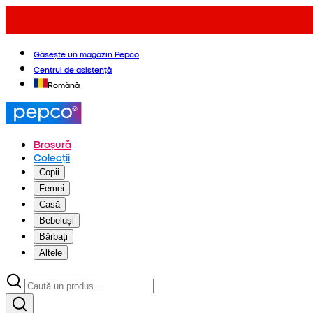
Găsește un magazin Pepco
Centrul de asistență
Română
Broșură
Colecții
Copii
Femei
Casă
Bebeluși
Bărbați
Altele