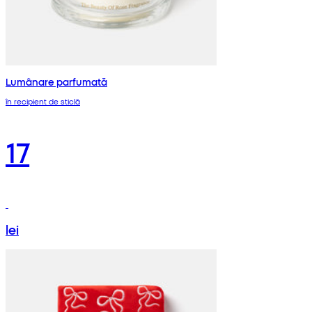
Lumânare parfumată
în recipient de sticlă
17
lei