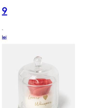
9
lei