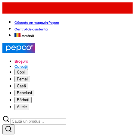
Găsește un magazin Pepco
Centrul de asistență
Română
Broșură
Colecții
Copii
Femei
Casă
Bebeluși
Bărbați
Altele