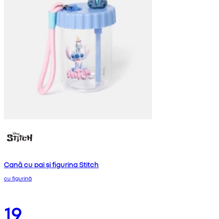
Cană cu pai și figurina Stitch
cu figurină
19