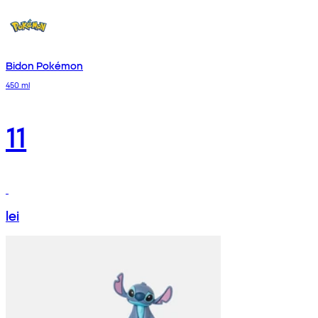
Bidon Pokémon
450 ml
11
lei