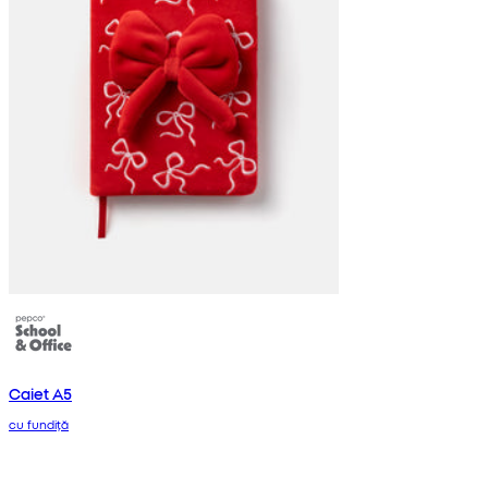
Caiet A5
cu fundiță