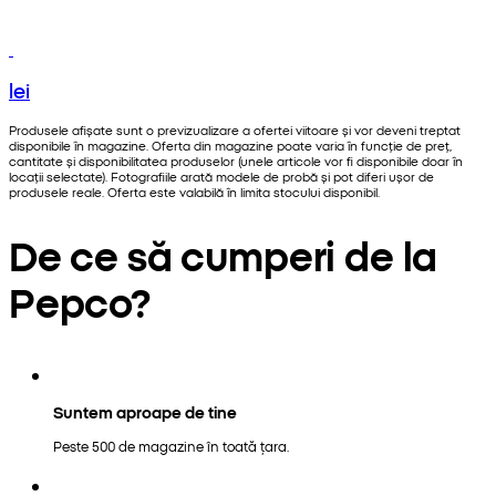
lei
Produsele afișate sunt o previzualizare a ofertei viitoare și vor deveni treptat
disponibile în magazine. Oferta din magazine poate varia în funcție de preț,
cantitate și disponibilitatea produselor (unele articole vor fi disponibile doar în
locații selectate). Fotografiile arată modele de probă și pot diferi ușor de
produsele reale. Oferta este valabilă în limita stocului disponibil.
De ce să cumperi de la
Pepco?
Suntem aproape de tine
Peste 500 de magazine în toată țara.