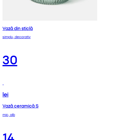
Vază din sticlă
simplu, decorativ
30
lei
Vază ceramică S
mic, alb
14