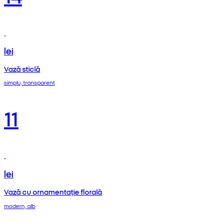
lei
Vază sticlă
simplu, transparent
11
lei
Vază cu ornamentație florală
modern, alb