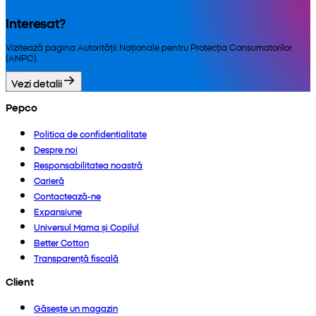
Interesat?
Vizitează pagina Autorității Naționale pentru Protecția Consumatorilor
(ANPC).
Vezi detalii
Pepco
Politica de confidențialitate
Despre noi
Responsabilitatea noastră
Carieră
Contactează-ne
Expansiune
Universul Mama și Copilul
Better Cotton
Transparență fiscală
Client
Găsește un magazin