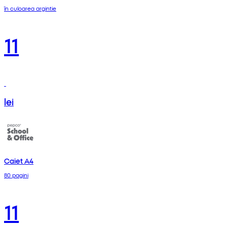
în culoarea argintie
11
lei
Caiet A4
80 pagini
11