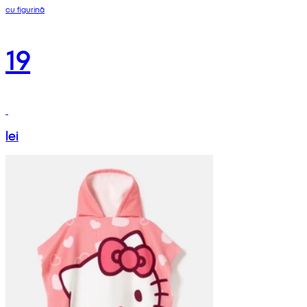
cu figurină
19
lei