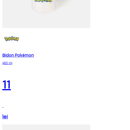
Bidon Pokémon
450 ml
11
lei