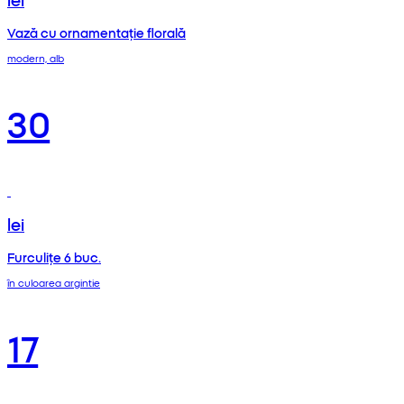
Vază cu ornamentație florală
modern, alb
30
lei
Furculițe 6 buc.
în culoarea argintie
17