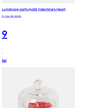
Lumânare parfumată Valentine's Heart
în vas de sticlă
9
lei