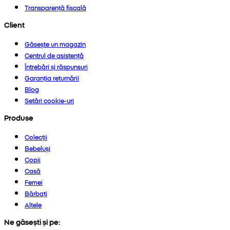
Transparență fiscală
Client
Găsește un magazin
Centrul de asistență
Întrebări și răspunsuri
Garanția returnării
Blog
Setări cookie-uri
Produse
Colecții
Bebeluși
Copii
Casă
Femei
Bărbați
Altele
Ne găsești și pe: