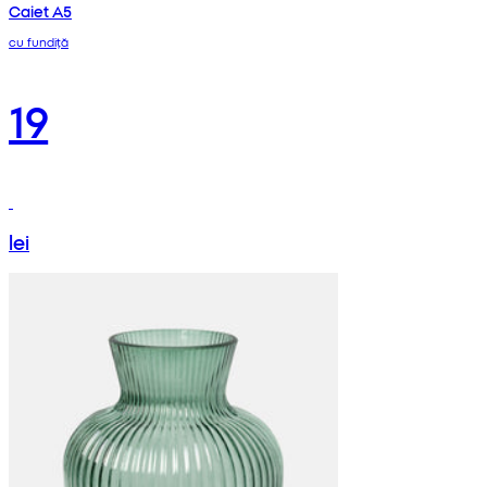
Caiet A5
cu fundiță
19
lei