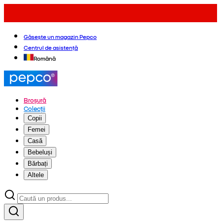
Găsește un magazin Pepco
Centrul de asistență
Română
Broșură
Colecții
Copii
Femei
Casă
Bebeluși
Bărbați
Altele