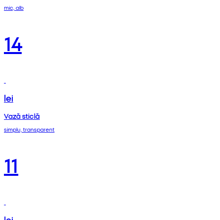
mic, alb
14
lei
Vază sticlă
simplu, transparent
11
lei