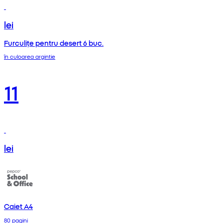
lei
Furculițe pentru desert 6 buc.
în culoarea argintie
11
lei
Caiet A4
80 pagini