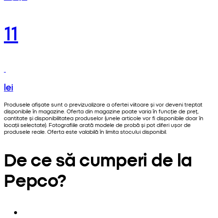
11
lei
Produsele afișate sunt o previzualizare a ofertei viitoare și vor deveni treptat
disponibile în magazine. Oferta din magazine poate varia în funcție de preț,
cantitate și disponibilitatea produselor (unele articole vor fi disponibile doar în
locații selectate). Fotografiile arată modele de probă și pot diferi ușor de
produsele reale. Oferta este valabilă în limita stocului disponibil.
De ce să cumperi de la
Pepco?