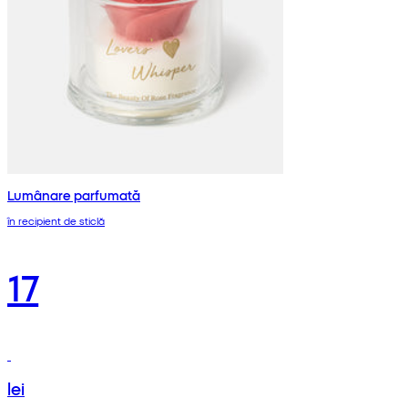
Lumânare parfumată
în recipient de sticlă
17
lei