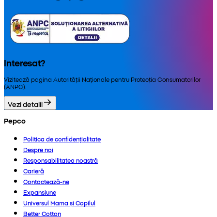
Interesat?
Vizitează pagina Autorității Naționale pentru Protecția Consumatorilor
(ANPC).
Vezi detalii
Pepco
Politica de confidențialitate
Despre noi
Responsabilitatea noastră
Carieră
Contactează-ne
Expansiune
Universul Mama și Copilul
Better Cotton