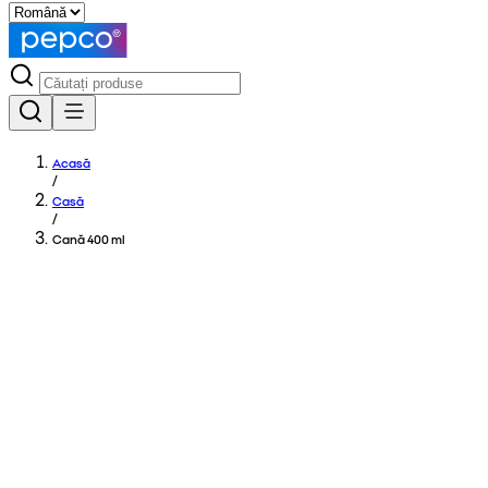
Acasă
/
Casă
/
Cană 400 ml