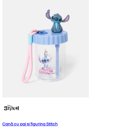
Cană cu pai și figurina Stitch