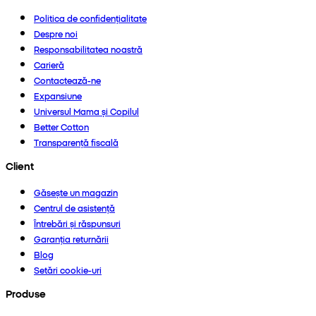
Politica de confidențialitate
Despre noi
Responsabilitatea noastră
Carieră
Contactează-ne
Expansiune
Universul Mama și Copilul
Better Cotton
Transparență fiscală
Client
Găsește un magazin
Centrul de asistență
Întrebări și răspunsuri
Garanția returnării
Blog
Setări cookie-uri
Produse