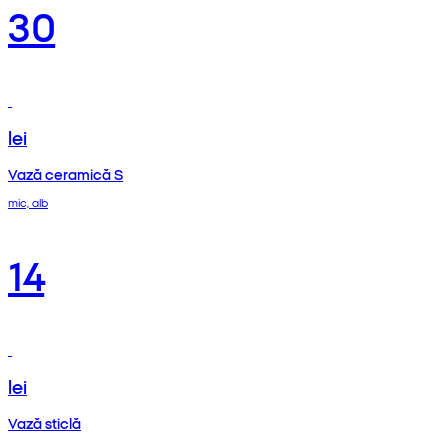
30
lei
Vază ceramică S
mic, alb
14
lei
Vază sticlă