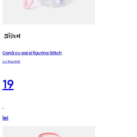
Cană cu pai și figurina Stitch
cu figurină
19
lei