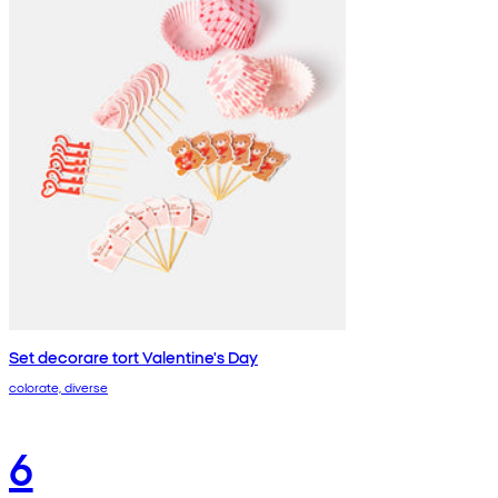
Set decorare tort Valentine's Day
colorate, diverse
6