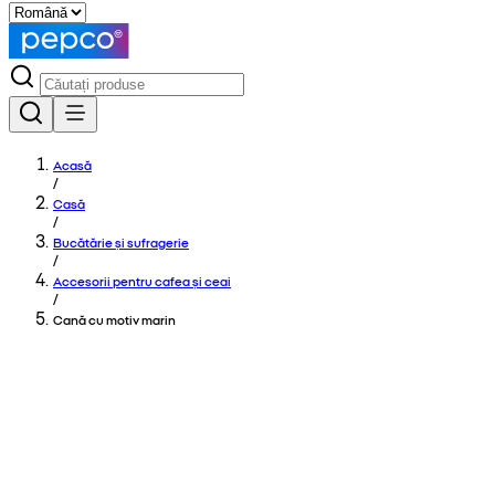
Acasă
/
Casă
/
Bucătărie și sufragerie
/
Accesorii pentru cafea și ceai
/
Cană cu motiv marin