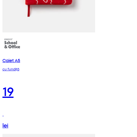
Caiet A5
cu fundiță
19
lei