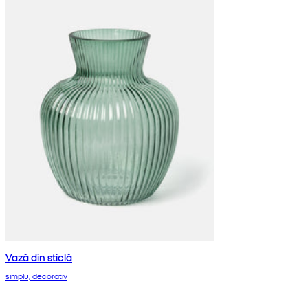
Vază din sticlă
simplu, decorativ