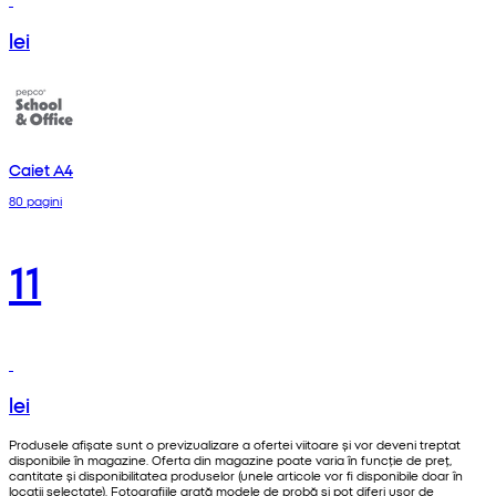
lei
Caiet A4
80 pagini
11
lei
Produsele afișate sunt o previzualizare a ofertei viitoare și vor deveni treptat
disponibile în magazine. Oferta din magazine poate varia în funcție de preț,
cantitate și disponibilitatea produselor (unele articole vor fi disponibile doar în
locații selectate). Fotografiile arată modele de probă și pot diferi ușor de