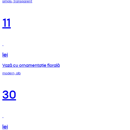
simplu, transparent
11
lei
Vază cu ornamentație florală
modern, alb
30
lei