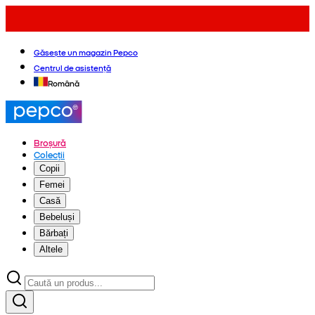
Găsește un magazin Pepco
Centrul de asistență
Română
Broșură
Colecții
Copii
Femei
Casă
Bebeluși
Bărbați
Altele