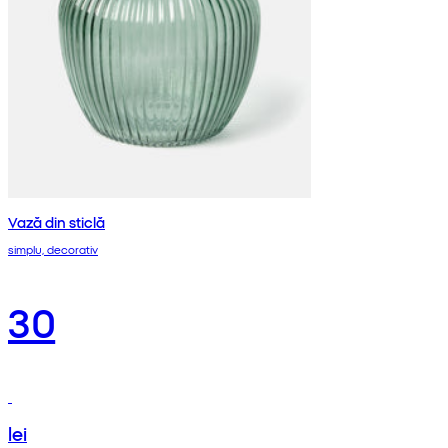
Vază din sticlă
simplu, decorativ
30
lei