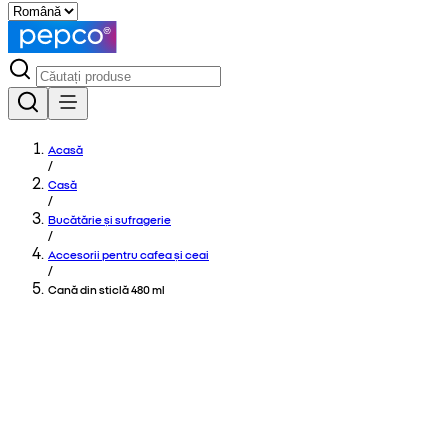
Acasă
/
Casă
/
Bucătărie și sufragerie
/
Accesorii pentru cafea și ceai
/
Cană din sticlă 480 ml