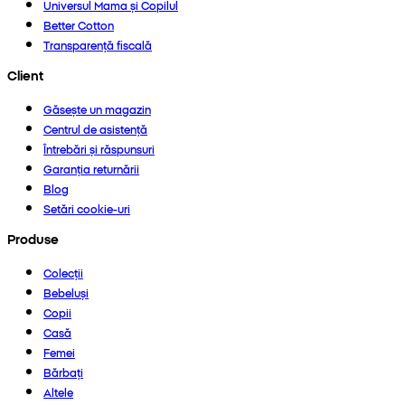
Universul Mama și Copilul
Better Cotton
Transparență fiscală
Client
Găsește un magazin
Centrul de asistență
Întrebări și răspunsuri
Garanția returnării
Blog
Setări cookie-uri
Produse
Colecții
Bebeluși
Copii
Casă
Femei
Bărbați
Altele