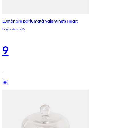
Lumânare parfumată Valentine's Heart
în vas de sticlă
9
lei