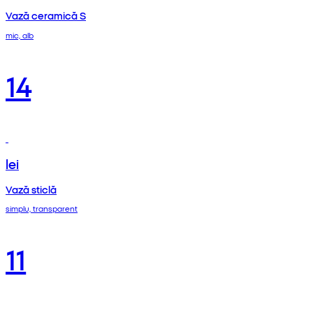
Vază ceramică S
mic, alb
14
lei
Vază sticlă
simplu, transparent
11