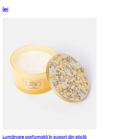
lei
Lumânare parfumată în suport din sticlă