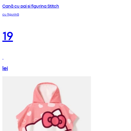
Cană cu pai și figurina Stitch
cu figurină
19
lei