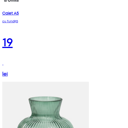
Caiet A5
cu fundiță
19
lei