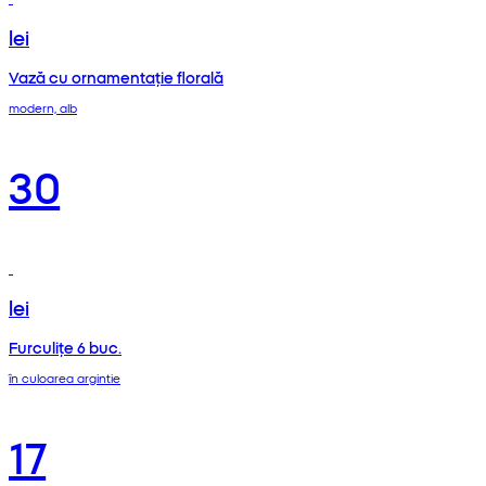
lei
Vază cu ornamentație florală
modern, alb
30
lei
Furculițe 6 buc.
în culoarea argintie
17