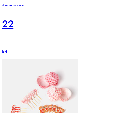
diverse variante
22
lei