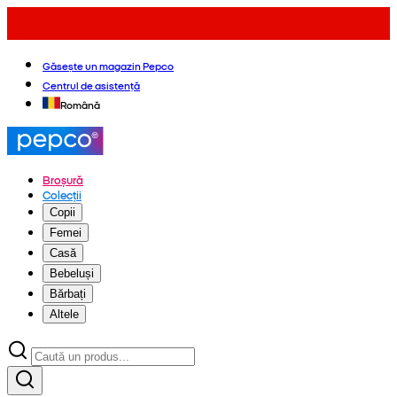
Găsește un magazin Pepco
Centrul de asistență
Română
Broșură
Colecții
Copii
Femei
Casă
Bebeluși
Bărbați
Altele