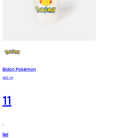
Bidon Pokémon
450 ml
11
lei