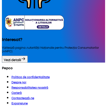
Interesat?
Vizitează pagina Autorității Naționale pentru Protecția Consumatorilor
(ANPC).
Vezi detalii
Pepco
Politica de confidențialitate
Despre noi
Responsabilitatea noastră
Carieră
Contactează-ne
Expansiune