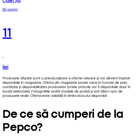
Caiet A4
80 pagini
11
lei
Produsele afișate sunt o previzualizare a ofertei viitoare și vor deveni treptat
disponibile în magazine. Oferta din magazine poate varia în funcție de preț,
cantitate și disponibilitatea produselor (unele articole vor fi disponibile doar în
locații selectate). Fotografiile arată modele de probă și pot diferi ușor de
produsele reale. Oferta este valabilă în limita stocului disponibil.
De ce să cumperi de la
Pepco?