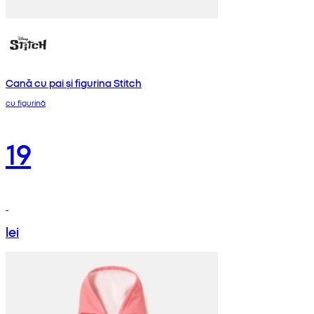
Cană cu pai și figurina Stitch
cu figurină
19
lei