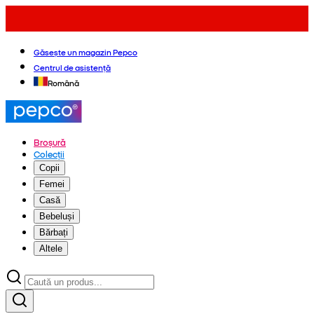
Găsește un magazin Pepco
Centrul de asistență
Română
Broșură
Colecții
Copii
Femei
Casă
Bebeluși
Bărbați
Altele