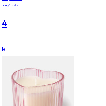
pungă cadou
4
lei