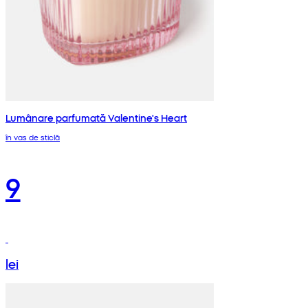
Lumânare parfumată Valentine's Heart
în vas de sticlă
9
lei