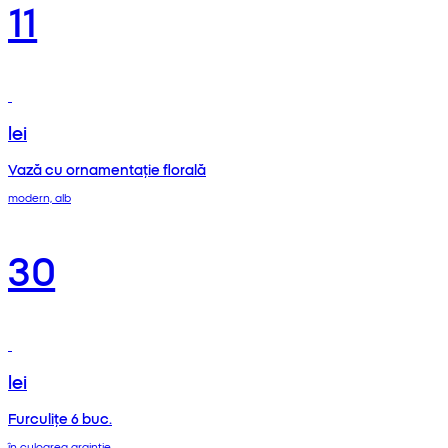
11
lei
Vază cu ornamentație florală
modern, alb
30
lei
Furculițe 6 buc.
în culoarea argintie