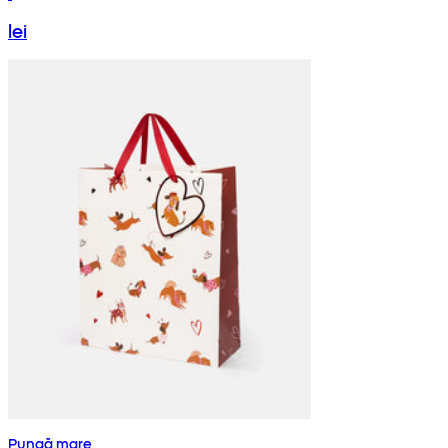
lei
Pungă mare