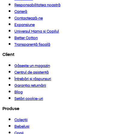
Responsabilitatea noastră
Carieră
Contactează-ne
Expansiune
Universul Mama și Copilul
Better Cotton
Transparență fiscală
Client
Găsește un magazin
Centrul de asistență
Întrebări și răspunsuri
Garanția returnării
Blog
Setări cookie-uri
Produse
Colecții
Bebeluși
Copii