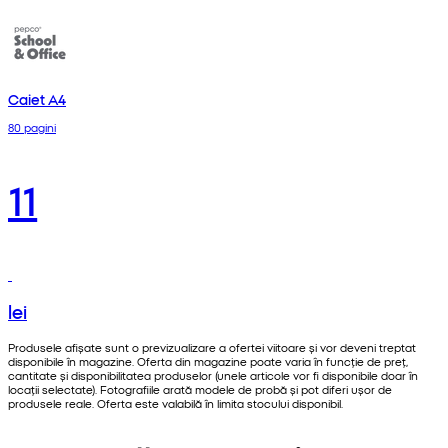
Caiet A4
80 pagini
11
lei
Produsele afișate sunt o previzualizare a ofertei viitoare și vor deveni treptat
disponibile în magazine. Oferta din magazine poate varia în funcție de preț,
cantitate și disponibilitatea produselor (unele articole vor fi disponibile doar în
locații selectate). Fotografiile arată modele de probă și pot diferi ușor de
produsele reale. Oferta este valabilă în limita stocului disponibil.