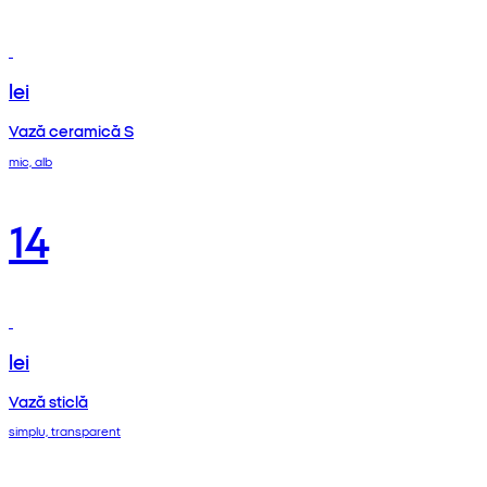
lei
Vază ceramică S
mic, alb
14
lei
Vază sticlă
simplu, transparent