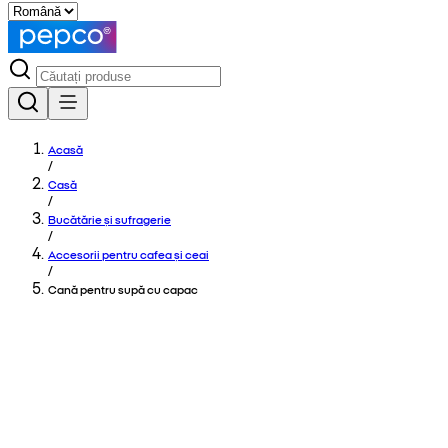
Acasă
/
Casă
/
Bucătărie și sufragerie
/
Accesorii pentru cafea și ceai
/
Cană pentru supă cu capac