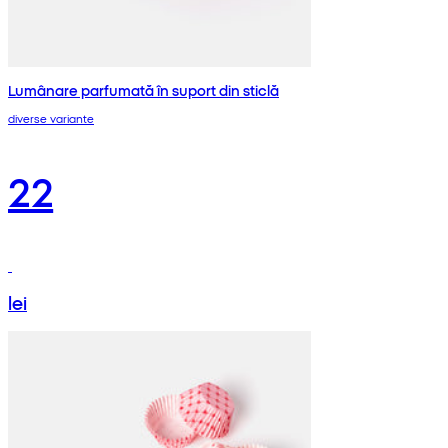
Lumânare parfumată în suport din sticlă
diverse variante
22
lei