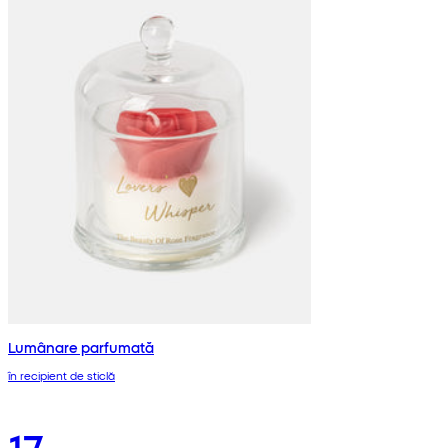
Lumânare parfumată
în recipient de sticlă
17