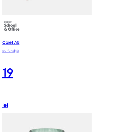
Caiet A5
cu fundiță
19
lei