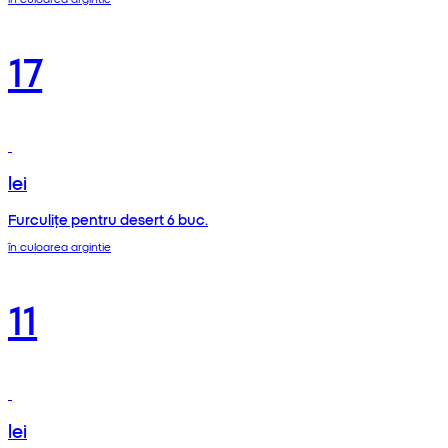
17
lei
Furculițe pentru desert 6 buc.
în culoarea argintie
11
lei