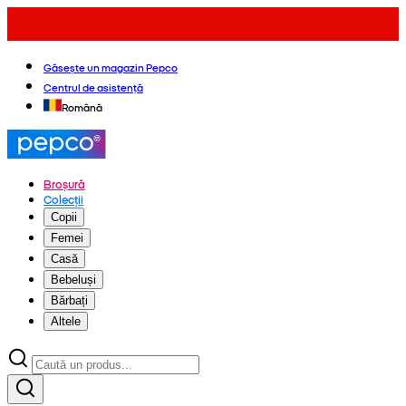
Găsește un magazin Pepco
Centrul de asistență
Română
Broșură
Colecții
Copii
Femei
Casă
Bebeluși
Bărbați
Altele