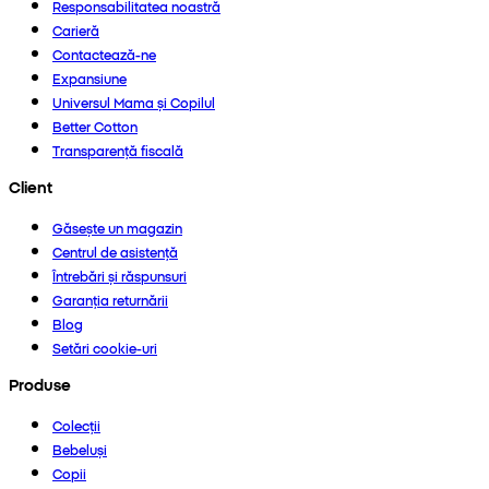
Responsabilitatea noastră
Carieră
Contactează-ne
Expansiune
Universul Mama și Copilul
Better Cotton
Transparență fiscală
Client
Găsește un magazin
Centrul de asistență
Întrebări și răspunsuri
Garanția returnării
Blog
Setări cookie-uri
Produse
Colecții
Bebeluși
Copii