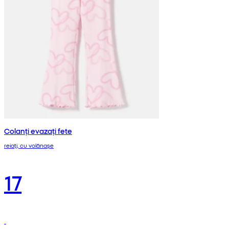
Colanți evazați fete
reiați, cu volănașe
17