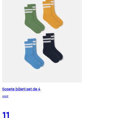
Șosete băieți set de 4
reiat
11