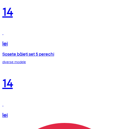
14
lei
Șosete băieți set 5 perechi
diverse modele
14
lei