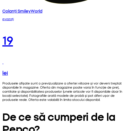
Colanți SmileyWorld
evazați
19
lei
Produsele afișate sunt o previzualizare a ofertei viitoare și vor deveni treptat
disponibile în magazine. Oferta din magazine poate varia în funcție de preț,
cantitate și disponibilitatea produselor (unele articole vor fi disponibile doar în
locații selectate). Fotografiile arată modele de probă și pot diferi ușor de
produsele reale. Oferta este valabilă în limita stocului disponibil.
De ce să cumperi de la
Pepco?