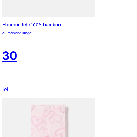
Hanorac fete 100% bumbac
cu mânecă lungă
30
lei