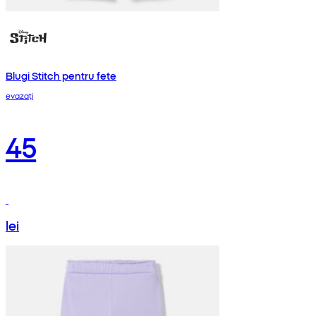
Blugi Stitch pentru fete
evazați
45
lei