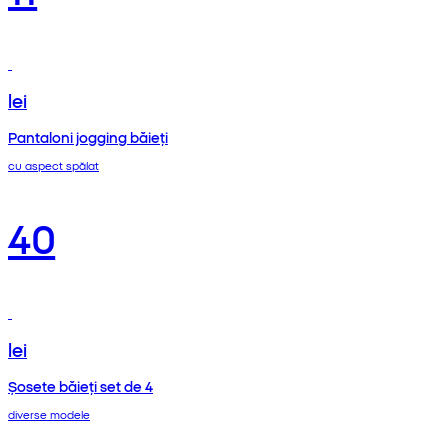
lei
Pantaloni jogging băieți
cu aspect spălat
40
lei
Șosete băieți set de 4
diverse modele