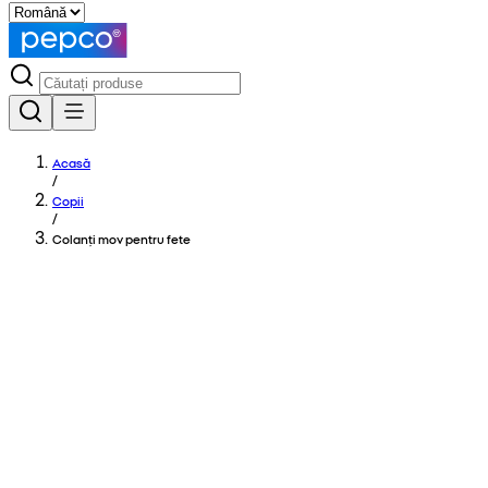
Acasă
/
Copii
/
Colanți mov pentru fete