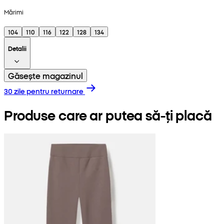
Mărimi
104
110
116
122
128
134
Detalii
Găsește magazinul
30 zile pentru returnare
Produse care ar putea să-ți placă