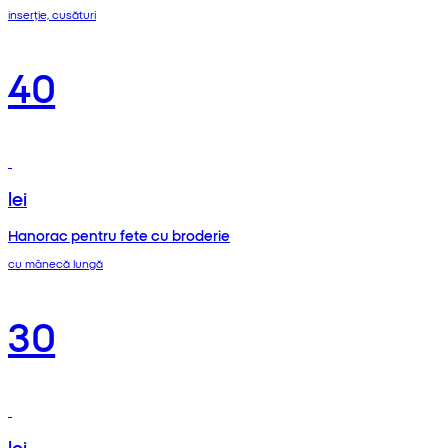
inserție, cusături
40
lei
Hanorac pentru fete cu broderie
cu mânecă lungă
30
lei