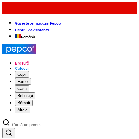
Găsește un magazin Pepco
Centrul de asistență
Română
Broșură
Colecții
Copii
Femei
Casă
Bebeluși
Bărbați
Altele