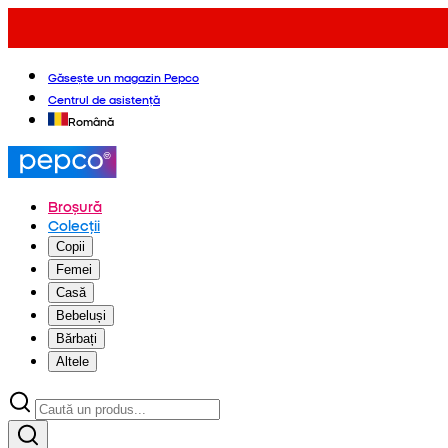
Găsește un magazin Pepco
Centrul de asistență
Română
Broșură
Colecții
Copii
Femei
Casă
Bebeluși
Bărbați
Altele