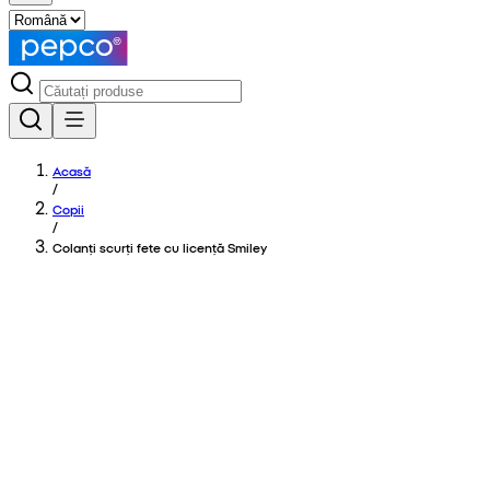
Acasă
/
Copii
/
Colanți scurți fete cu licență Smiley