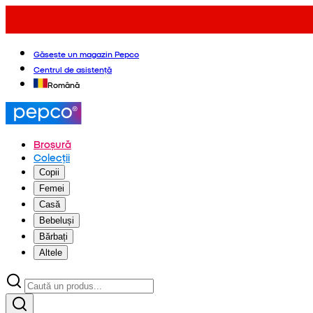
Găsește un magazin Pepco
Centrul de asistență
Română
Broșură
Colecții
Copii
Femei
Casă
Bebeluși
Bărbați
Altele