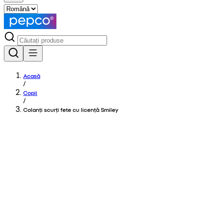
Acasă
/
Copii
/
Colanți scurți fete cu licență Smiley