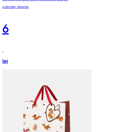
colorate, diverse
6
lei