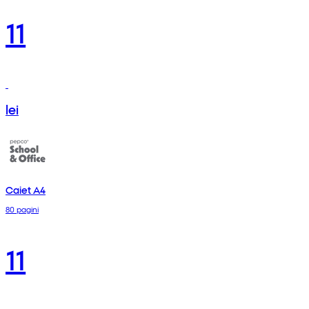
11
lei
Caiet A4
80 pagini
11