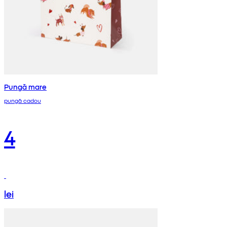
Pungă mare
pungă cadou
4
lei