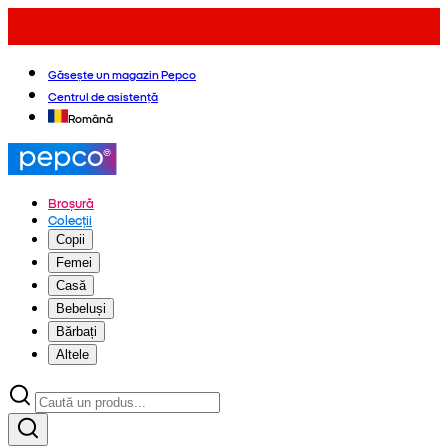
Găsește un magazin Pepco
Centrul de asistență
Română
Broșură
Colecții
Copii
Femei
Casă
Bebeluși
Bărbați
Altele