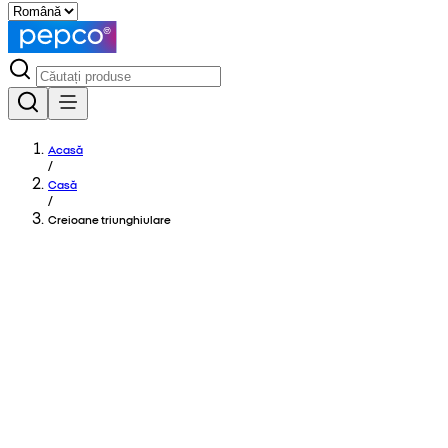
Acasă
/
Casă
/
Creioane triunghiulare