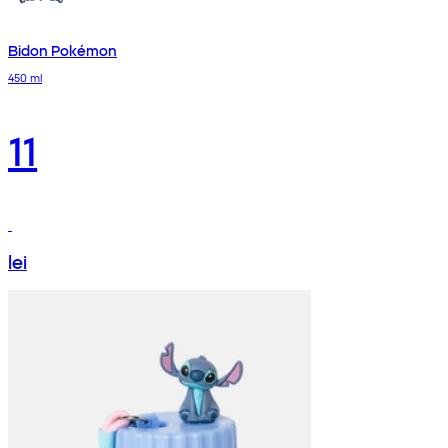
Bidon Pokémon
450 ml
11
lei