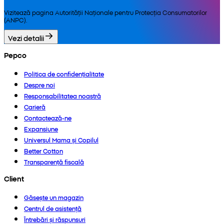
Vizitează pagina Autorității Naționale pentru Protecția Consumatorilor
(ANPC).
Vezi detalii
Pepco
Politica de confidențialitate
Despre noi
Responsabilitatea noastră
Carieră
Contactează-ne
Expansiune
Universul Mama și Copilul
Better Cotton
Transparență fiscală
Client
Găsește un magazin
Centrul de asistență
Întrebări și răspunsuri