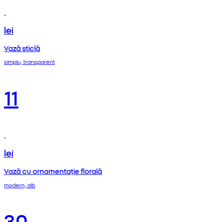
lei
Vază sticlă
simplu, transparent
11
lei
Vază cu ornamentație florală
modern, alb
30