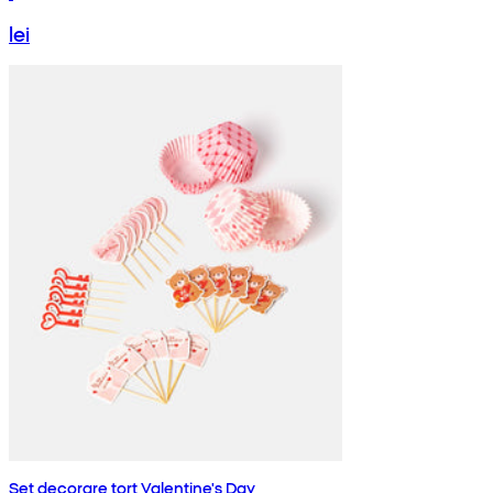
lei
Set decorare tort Valentine's Day