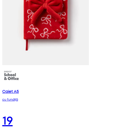
Caiet A5
cu fundiță
19