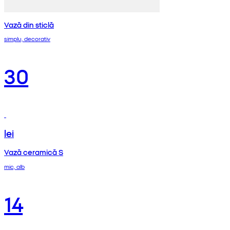
Vază din sticlă
simplu, decorativ
30
lei
Vază ceramică S
mic, alb
14