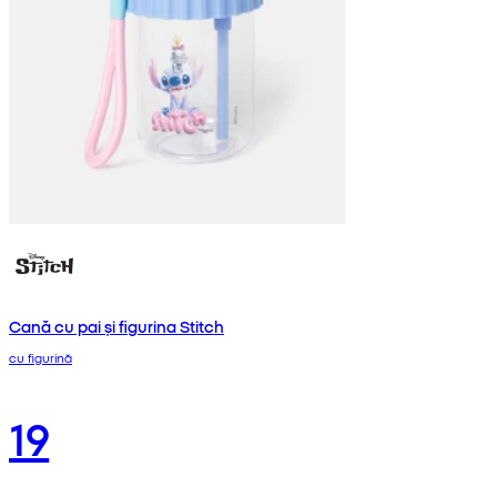
Cană cu pai și figurina Stitch
cu figurină
19