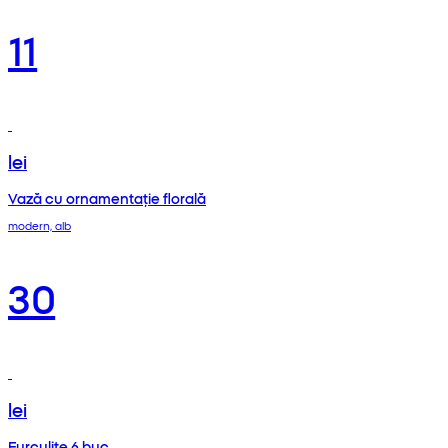
11
lei
Vază cu ornamentație florală
modern, alb
30
lei
Furculițe 6 buc.