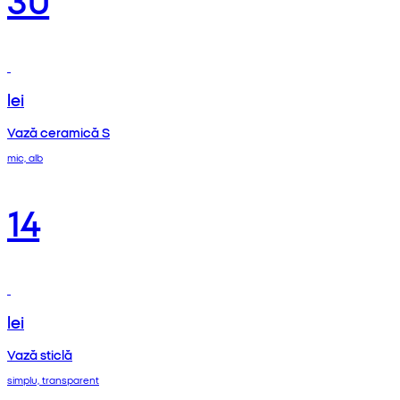
lei
Vază ceramică S
mic, alb
14
lei
Vază sticlă
simplu, transparent