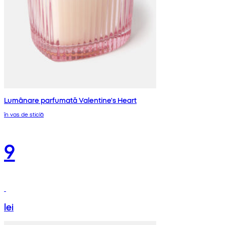
Lumânare parfumată Valentine's Heart
în vas de sticlă
9
lei