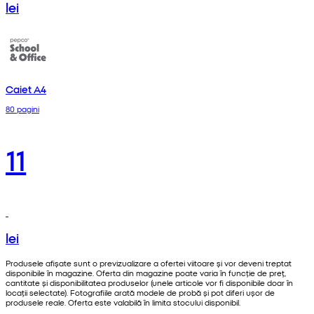
lei
Caiet A4
80 pagini
11
lei
Produsele afișate sunt o previzualizare a ofertei viitoare și vor deveni treptat
disponibile în magazine. Oferta din magazine poate varia în funcție de preț,
cantitate și disponibilitatea produselor (unele articole vor fi disponibile doar în
locații selectate). Fotografiile arată modele de probă și pot diferi ușor de
produsele reale. Oferta este valabilă în limita stocului disponibil.