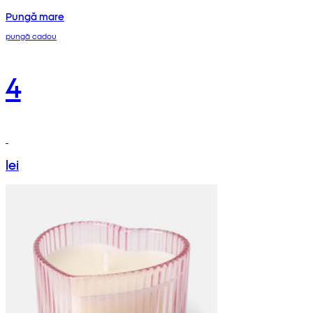
Pungă mare
pungă cadou
4
lei