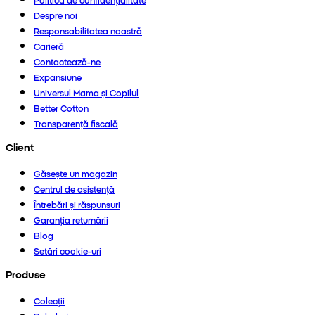
Despre noi
Responsabilitatea noastră
Carieră
Contactează-ne
Expansiune
Universul Mama și Copilul
Better Cotton
Transparență fiscală
Client
Găsește un magazin
Centrul de asistență
Întrebări și răspunsuri
Garanția returnării
Blog
Setări cookie-uri
Produse
Colecții