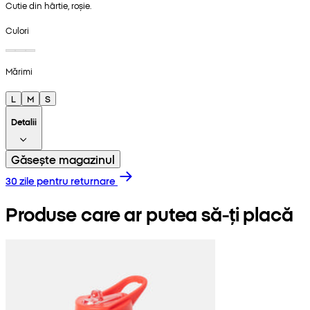
Cutie din hârtie, roșie.
Culori
Mărimi
L
M
S
Detalii
Găsește magazinul
30 zile pentru returnare
Produse care ar putea să-ți placă