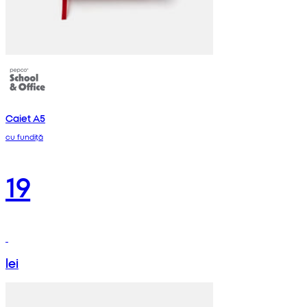
Caiet A5
cu fundiță
19
lei