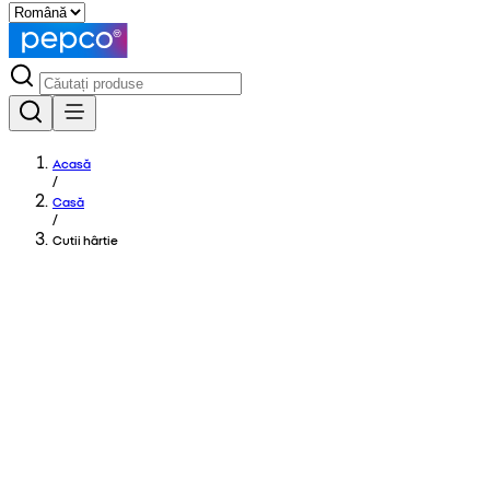
Acasă
/
Casă
/
Cutii hârtie