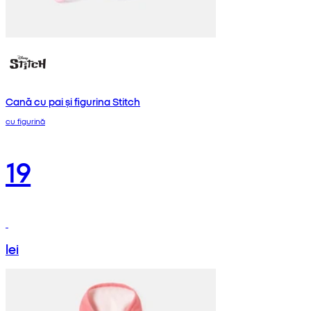
Cană cu pai și figurina Stitch
cu figurină
19
lei