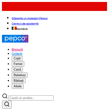
Găsește un magazin Pepco
Centrul de asistență
Română
Broșură
Colecții
Copii
Femei
Casă
Bebeluși
Bărbați
Altele